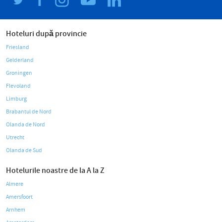
Hoteluri după provincie
Friesland
Gelderland
Groningen
Flevoland
Limburg
Brabantul de Nord
Olanda de Nord
Utrecht
Olanda de Sud
Hotelurile noastre de la A la Z
Almere
Amersfoort
Arnhem