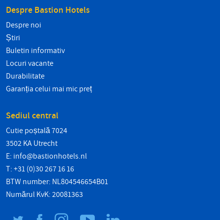
Despre Bastion Hotels
Despre noi
Știri
Buletin informativ
Locuri vacante
Durabilitate
Garanția celui mai mic preț
Sediul central
Cutie poștală 7024
3502 KA Utrecht
E:
info@bastionhotels.nl
T: +31 (0)30 267 16 16
BTW number: NL804546654B01
Numărul KvK: 20081363