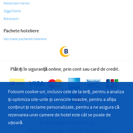
Rotterdam Haven
Ziggo Dome
Biesbosch
Pachete hoteliere
Vezi toate pachetele hoteliere
Plătiți în siguranță online, prin cont sau card de credit.
Folosim cookie-uri, inclusiv cele de la terți, pentru a analiza
și optimiza site-urile și serviciile noastre, pentru a afișa
conținut și reclame personalizate, pentru a ne asigura că
rezervarea unei camere de hotel este cât se poate de
ușoară.
© 2026 Bastion Hotel Group
Privacy & Cookies
Terms & Conditions