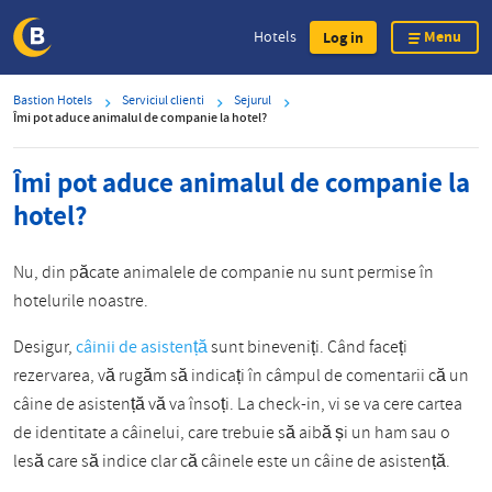
Menu
Hotels
Log in
Skip
Bastion Hotels
Serviciul clienti
Sejurul
to
Îmi pot aduce animalul de companie la hotel?
main
content
Îmi pot aduce animalul de companie la
hotel?
Nu, din păcate animalele de companie nu sunt permise în
hotelurile noastre.
Desigur,
câinii de asistență
sunt bineveniți. Când faceți
rezervarea, vă rugăm să indicați în câmpul de comentarii că un
câine de asistență vă va însoți. La check-in, vi se va cere cartea
de identitate a câinelui, care trebuie să aibă și un ham sau o
lesă care să indice clar că câinele este un câine de asistență.