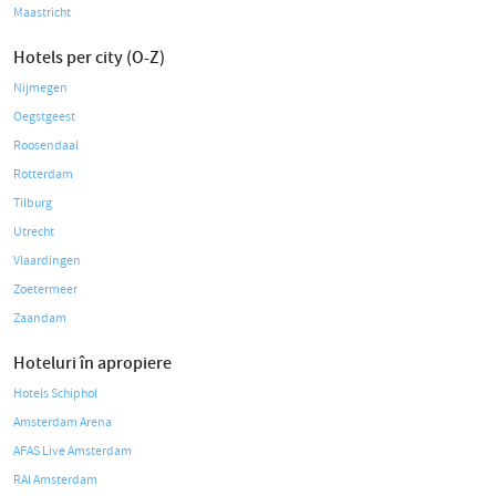
Maastricht
Hotels per city (O-Z)
Nijmegen
Oegstgeest
Roosendaal
Rotterdam
Tilburg
Utrecht
Vlaardingen
Zoetermeer
Zaandam
Hoteluri în apropiere
Hotels Schiphol
Amsterdam Arena
AFAS Live Amsterdam
RAI Amsterdam