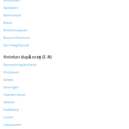
Amsterdam
Apeldoorn
Barendrecht
Breda
Brielle Europoort
Bussum Hilversum
Den Haag Rijswijk
Hoteluri după oraș (E-N)
Dordrecht Papendrecht
Eindhoven
Geleen
Groningen
Haarlem Velsen
Heerlen
Hoofddorp
Leiden
Leeuwarden