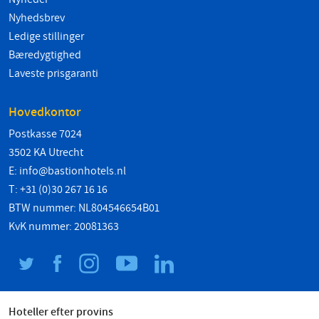
Nyhedsbrev
Ledige stillinger
Bæredygtighed
Laveste prisgaranti
Hovedkontor
Postkasse 7024
3502 KA Utrecht
E:
info@bastionhotels.nl
T: +31 (0)30 267 16 16
BTW nummer: NL804546654B01
KvK nummer: 20081363
Hoteller efter provins