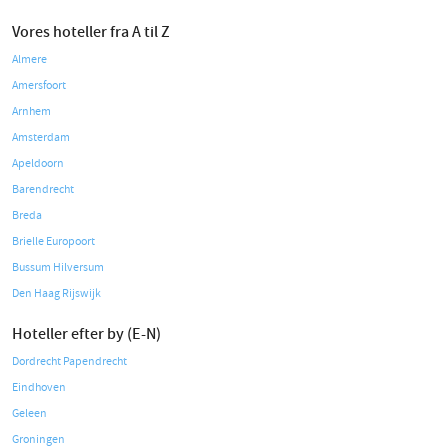
Vores hoteller fra A til Z
Almere
Amersfoort
Arnhem
Amsterdam
Apeldoorn
Barendrecht
Breda
Brielle Europoort
Bussum Hilversum
Den Haag Rijswijk
Hoteller efter by (E-N)
Dordrecht Papendrecht
Eindhoven
Geleen
Groningen