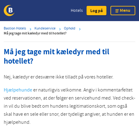
Menu
Hotels
Log på
Skip
Bastion Hotels
Kundeservice
Ophold
to
Må jeg tage mit kæledyr med til hotellet?
main
content
Må jeg tage mit kæledyr med til
hotellet?
Nej, kæledyr er desværre ikke tilladt på vores hoteller.
Hjælpehunde
er naturligvis velkomne. Angiv i kommentarfeltet
ved reservationen, at der følger en servicehund med. Ved check-
in vil du blive bedt om hundens legitimationskort, som også
skal have en sele eller snor, der tydeligt angiver, at hunden er en
hjælpehund.