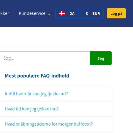
akker
Kundeservice
DA
€
EUR
Log på
nited States Dollar
Deutsch
£
British Pound
ØG
nited States Dollar
Deutsch
£
British Pound
Mest populære FAQ-indhold
anish Krone
Español
Rs.
India Rupee
Indtil hvornår kan jeg tjekke ud?
orway Krone
Hrvatski
zł
Poland Zloty
Hvad tid kan jeg tjekke ind?
weden Krona
Finnish
CHF
Switzerland Franc
Hvad er åbningstiderne for morgenbuffeten?
Czech