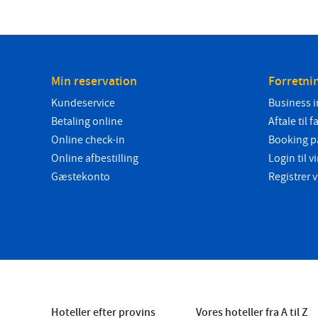
Min reservation
Forretni
Kundeservice
Business i
Betaling online
Aftale til f
Online check-in
Booking p
Online afbestilling
Login til
Gæstekonto
Registrer
Hoteller efter provins
Vores hoteller fra A til Z