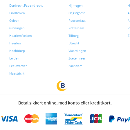
Dordrecht Papendrecht
Nijmegen
H
Eindhoven
Oegstgeest
A
Geleen
Roosendaal
A
Groningen
Rotterdam
R
Haarlem Velsen
Tilburg
Z
Heerlen
Utrecht
Hoofddorp
Vlaardingen
Leiden
Zoetermeer
Leeuwarden
Zaandam
Maastricht
Betal sikkert online, med konto eller kreditkort.