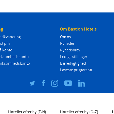
ng
Om Bastion Hotels
ndkvartering
Om os
ast pris
Nyheder
å konto
Nyhedsbrev
 virksomhedskonto
Ledige stillinger
 virksomhedskonto
Bæredygtighed
Laveste prisgaranti
Hoteller efter by (E-N)
Hoteller efter by (O-Z)
H