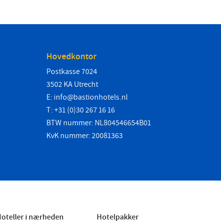
Hovedkontor
Postkasse 7024
3502 KA Utrecht
E:
info@bastionhotels.nl
T: +31 (0)30 267 16 16
BTW nummer: NL804546654B01
KvK nummer: 20081363
oteller i nærheden
Hotelpakker