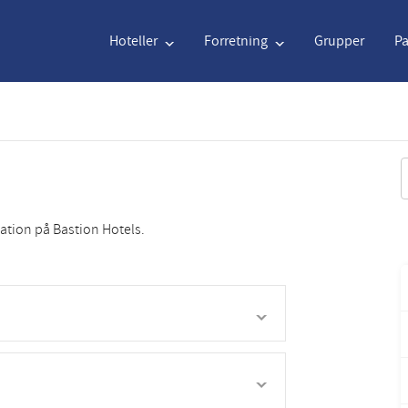
Hoteller
Forretning
Grupper
P
Engelsk
€
Euro
Nederlands
$
U
S
Engelsk
€
Euro
Nederlands
$
U
vation på Bastion Hotels.
Français
CAD
Canadian Dollar
Italiano
DKK
D
Polski
NZD
New Zealand Dollar
Português
NOK
N
Svenska
Kč
Czech Koruna
Dansk
SEK
S
Greek
Norsk