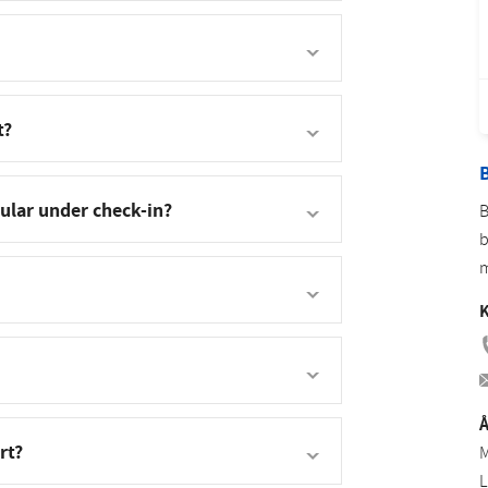
Romanian
Turkish
t?
B
mular under check-in?
B
b
m
K
Å
rt?
M
L