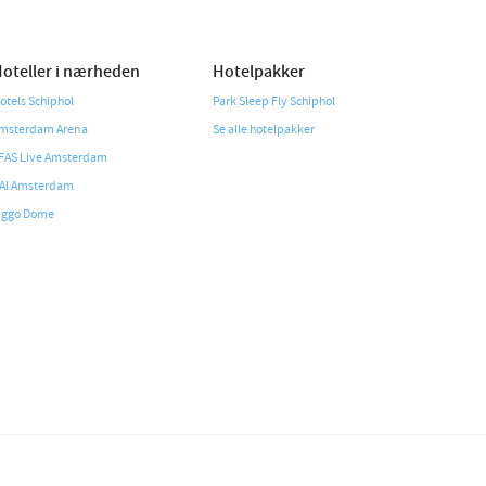
oteller i nærheden
Hotelpakker
otels Schiphol
Park Sleep Fly Schiphol
msterdam Arena
Se alle hotelpakker
FAS Live Amsterdam
AI Amsterdam
iggo Dome