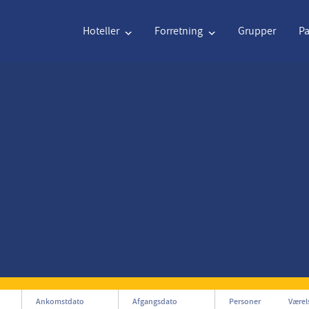
Hoteller
Forretning
Grupper
P
Engelsk
€
Euro
Nederlands
$
U
Engelsk
€
Euro
Nederlands
$
U
Français
CAD
Canadian Dollar
Italiano
DKK
D
Polski
NZD
New Zealand Dollar
Português
NOK
N
Svenska
Kč
Czech Koruna
Dansk
SEK
S
Greek
Norsk
Ankomstdato
Afgangsdato
Personer
Værel