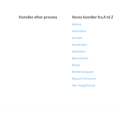
Hoteller efter provins
Vores hoteller fra A til Z
Almere
Amersfoort
Arnhem
Amsterdam
Apeldoorn
Barendrecht
Breda
Brielle Europoort
Bussum Hilversum
Den Haag Rijswijk