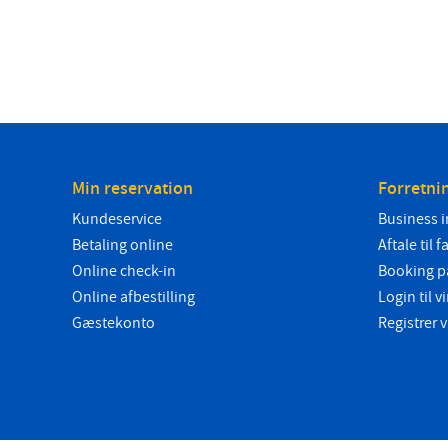
Min reservation
Forretni
Kundeservice
Business i
Betaling online
Aftale til f
Online check-in
Booking p
Online afbestilling
Login til
Gæstekonto
Registrer