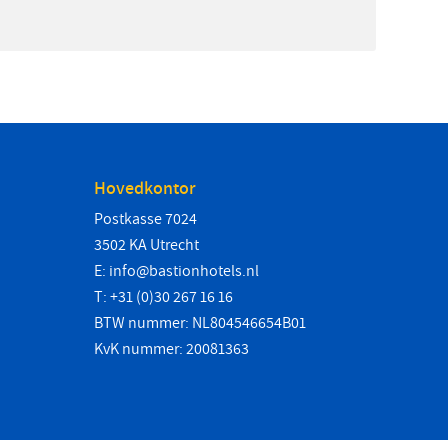
Hovedkontor
Postkasse 7024
3502 KA Utrecht
E:
info@bastionhotels.nl
T: +31 (0)30 267 16 16
BTW nummer: NL804546654B01
KvK nummer: 20081363