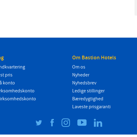
ng
Om Bastion Hotels
ndkvartering
Om os
ast pris
Nyheder
å konto
Nyhedsbrev
 virksomhedskonto
Ledige stillinger
 virksomhedskonto
Bæredygtighed
Laveste prisgaranti