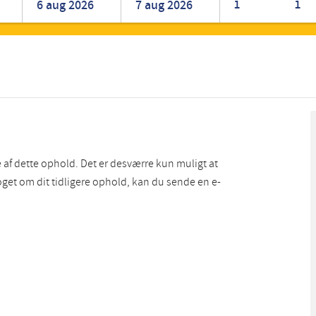
1
1
Romanian
Turkish
e af dette ophold. Det er desværre kun muligt at
noget om dit tidligere ophold, kan du sende en e-