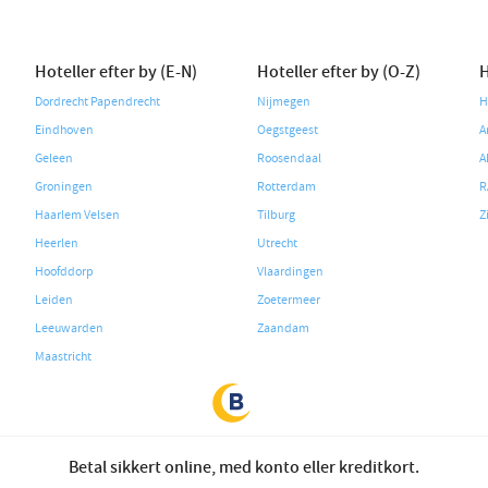
Hoteller efter by (E-N)
Hoteller efter by (O-Z)
H
Dordrecht Papendrecht
Nijmegen
H
Eindhoven
Oegstgeest
A
Geleen
Roosendaal
A
Groningen
Rotterdam
R
Haarlem Velsen
Tilburg
Z
Heerlen
Utrecht
Hoofddorp
Vlaardingen
Leiden
Zoetermeer
Leeuwarden
Zaandam
Maastricht
Betal sikkert online, med konto eller kreditkort.