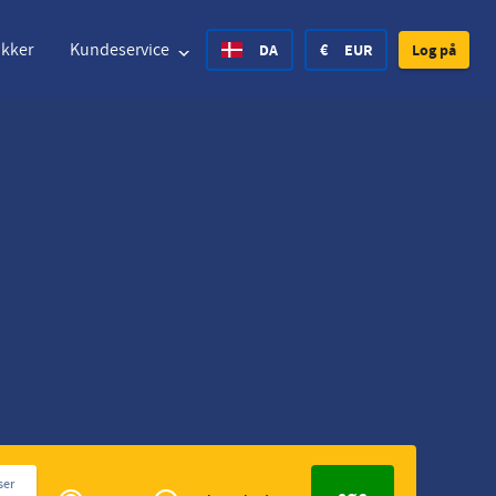
akker
Kundeservice
DA
€
EUR
Log på
nited States Dollar
Deutsch
£
British Pound
nited States Dollar
Deutsch
£
British Pound
anish Krone
Español
Rs.
India Rupee
orway Krone
Hrvatski
zł
Poland Zloty
weden Krona
Finnish
CHF
Switzerland Franc
Czech
Privé
ser