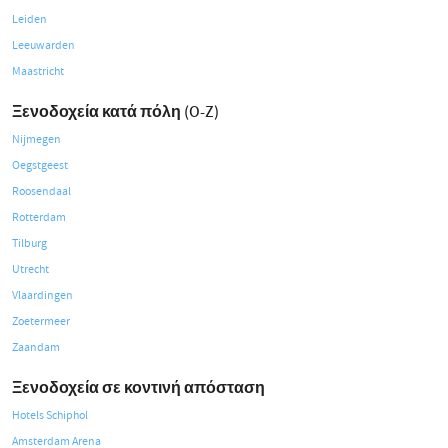
Leiden
Leeuwarden
Maastricht
Ξενοδοχεία κατά πόλη (O-Z)
Nijmegen
Oegstgeest
Roosendaal
Rotterdam
Tilburg
Utrecht
Vlaardingen
Zoetermeer
Zaandam
Ξενοδοχεία σε κοντινή απόσταση
Hotels Schiphol
Amsterdam Arena