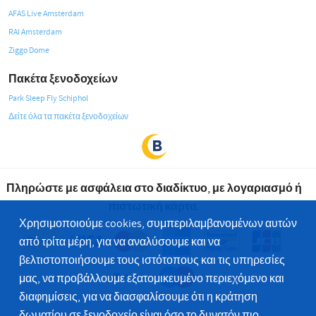
AFAS Live Amsterdam
RAI Amsterdam
Ziggo Dome
Πακέτα ξενοδοχείων
Park Sleep Fly Schiphol
Δείτε όλα τα πακέτα ξενοδοχείων
Πληρώστε με ασφάλεια στο διαδίκτυο, με λογαριασμό ή
πιστωτική κάρτα.
Χρησιμοποιούμε cookies, συμπεριλαμβανομένων αυτών
από τρίτα μέρη, για να αναλύσουμε και να
βελτιστοποιήσουμε τους ιστότοπους και τις υπηρεσίες
μας, να προβάλλουμε εξατομικευμένο περιεχόμενο και
διαφημίσεις, για να διασφαλίσουμε ότι η κράτηση
δωματίου σε ξενοδοχείο είναι όσο το δυνατόν πιο