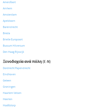
Amersfoort
Arnhem
Amsterdam
Apeldoorn
Barendrecht
Breda
Brielle Europoort
Bussum Hilversum
Den Haag Rijswijk
Ξενοδοχεία ανά πόλη (E-N)
Dordrecht Papendrecht
Eindhoven
Geleen
Groningen
Haarlem Velsen
Heerlen
Hoofddorp