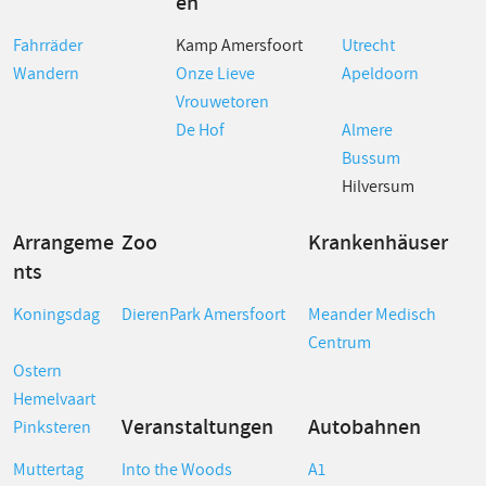
en
Fahrräder
Kamp Amersfoort
Utrecht
Wandern
Onze Lieve
Apeldoorn
Vrouwetoren
De Hof
Almere
Bussum
Hilversum
Arrangeme
Zoo
Krankenhäuser
nts
Koningsdag
DierenPark Amersfoort
Meander Medisch
Centrum
Ostern
Hemelvaart
Veranstaltungen
Autobahnen
Pinksteren
Muttertag
Into the Woods
A1