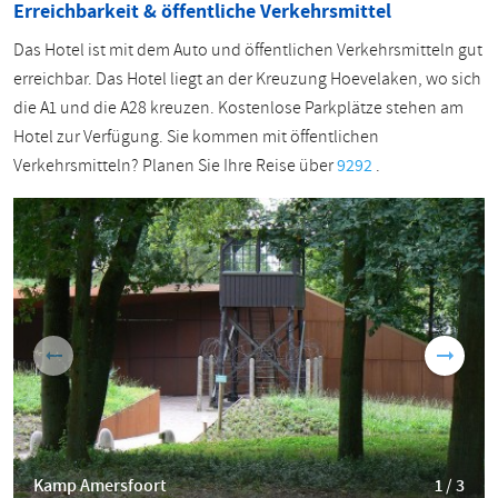
Erreichbarkeit & öffentliche Verkehrsmittel
Das Hotel ist mit dem Auto und öffentlichen Verkehrsmitteln gut
erreichbar. Das Hotel liegt an der Kreuzung Hoevelaken, wo sich
die A1 und die A28 kreuzen. Kostenlose Parkplätze stehen am
Hotel zur Verfügung. Sie kommen mit öffentlichen
Verkehrsmitteln? Planen Sie Ihre Reise über
9292
.
Kamp Amersfoort
1 / 3