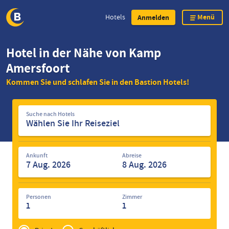
Menü
Hotels
Anmelden
Direkt
Hotel in der Nähe von Kamp
zum
Amersfoort
Inhalt
Kommen Sie und schlafen Sie in den Bastion Hotels!
Suche
Suche nach Hotels
nach
Hotels
Ankunft
Abreise
Personen
Zimmer
1
1
Privé