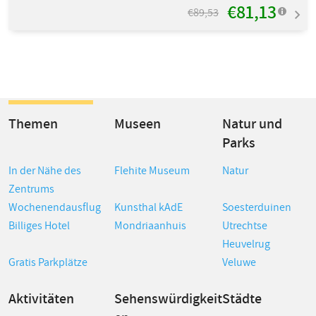
€81,13
€89,53
Themen
Museen
Natur und
Parks
In der Nähe des
Flehite Museum
Natur
Zentrums
Wochenendausflug
Kunsthal kAdE
Soesterduinen
Billiges Hotel
Mondriaanhuis
Utrechtse
Heuvelrug
Gratis Parkplätze
Veluwe
Aktivitäten
Sehenswürdigkeit
Städte