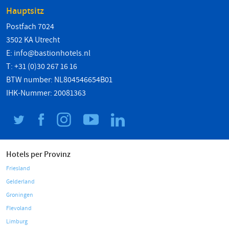
Hauptsitz
Postfach 7024
3502 KA Utrecht
E:
info@bastionhotels.nl
T: +31 (0)30 267 16 16
BTW number: NL804546654B01
IHK-Nummer: 20081363
Hotels per Provinz
Friesland
Gelderland
Groningen
Flevoland
Limburg