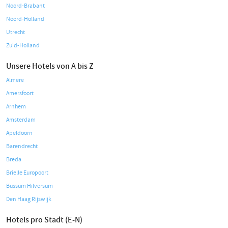
Noord-Brabant
Noord-Holland
Utrecht
Zuid-Holland
Unsere Hotels von A bis Z
Almere
Amersfoort
Arnhem
Amsterdam
Apeldoorn
Barendrecht
Breda
Brielle Europoort
Bussum Hilversum
Den Haag Rijswijk
Hotels pro Stadt (E-N)