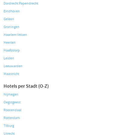
Dordrecht Papendrecht
Eindhoven
Geleen
Groningen
Haarlem Velsen
Heerlen
Hoofddorp
Leiden
Leeuwarden
Maastricht
Hotels per Stadt (O-Z)
Nijmegen
Oegstgeest
Roosendaal
Rotterdam
Tilburg
Utrecht