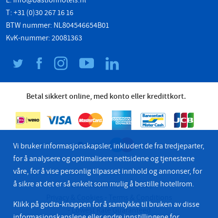
E:
info@bastionhotels.nl
T: +31 (0)30 267 16 16
BTW nummer: NL804546654B01
KvK-nummer: 20081363
Betal sikkert online, med konto eller kredittkort.
Vi bruker informasjonskapsler, inkludert de fra tredjeparter,
for å analysere og optimalisere nettsidene og tjenestene
våre, for å vise personlig tilpasset innhold og annonser, for
å sikre at det er så enkelt som mulig å bestille hotellrom.
© 2026 Bastion Hotel Group
Privacy & Cookies
Terms & Conditions
Klikk på godta-knappen for å samtykke til bruken av disse
Lowest Rate Guaranteed
informasjonskapslene eller
endre innstillingene for