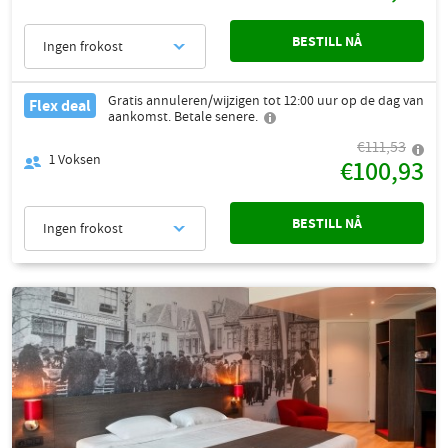
BESTILL NÅ
Ingen frokost
Gratis annuleren/wijzigen tot 12:00 uur op de dag van
Flex deal
aankomst. Betale senere.
€111,53
1
Voksen
€100,93
BESTILL NÅ
Ingen frokost