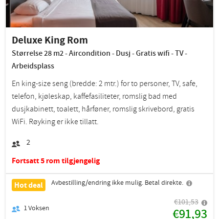
Deluxe King Rom
Størrelse 28 m2 - Aircondition - Dusj - Gratis wifi - TV -
Arbeidsplass
En king-size seng (bredde: 2 mtr.) for to personer, TV, safe,
telefon, kjøleskap, kaffefasiliteter, romslig bad med
dusjkabinett, toalett, hårføner, romslig skrivebord, gratis
WiFi. Røyking er ikke tillatt.
2
Fortsatt 5 rom tilgjengelig
Avbestilling/endring ikke mulig. Betal direkte.
Hot deal
€101,53
1
Voksen
€91,93