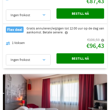
€87,43
BESTILL NÅ
Ingen frokost
Gratis annuleren/wijzigen tot 12:00 uur op de dag van
Flex deal
aankomst. Betale senere.
€106,53
1
Voksen
€96,43
BESTILL NÅ
Ingen frokost