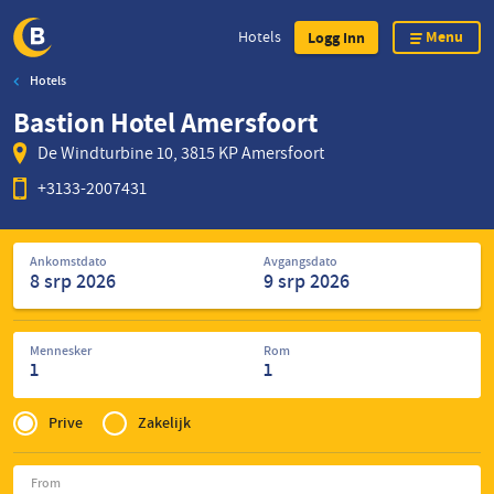
Menu
Hotels
Logg Inn
Hotels
Skip
Bastion Hotel Amersfoort
to
main
De Windturbine 10, 3815 KP Amersfoort
content
+3133-2007431
Søk
Ankomstdato
Avgangsdato
etter
hoteller
Mennesker
Rom
1
1
Privé
of
Prive
Zakelijk
Zakelijk
From