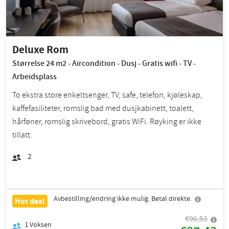
Deluxe Rom
Størrelse 24 m2 - Aircondition - Dusj - Gratis wifi - TV -
Arbeidsplass
To ekstra store enkeltsenger, TV, safe, telefon, kjøleskap,
kaffefasiliteter, romslig bad med dusjkabinett, toalett,
hårføner, romslig skrivebord, gratis WiFi. Røyking er ikke
tillatt.
2
Avbestilling/endring ikke mulig. Betal direkte.
Hot deal
€96,53
1
Voksen