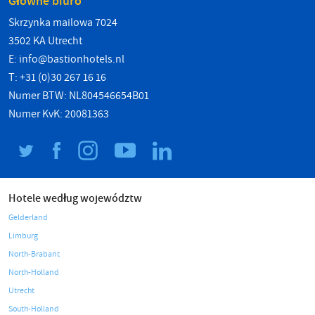
Główne biuro
Skrzynka mailowa 7024
3502 KA Utrecht
E:
info@bastionhotels.nl
T: +31 (0)30 267 16 16
Numer BTW: NL804546654B01
Numer KvK: 20081363
Hotele według województw
Gelderland
Limburg
North-Brabant
North-Holland
Utrecht
South-Holland