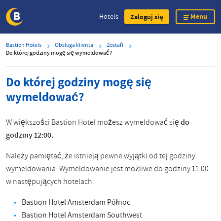
Menu
Hotels
Zaloguj się
Skip
Bastion Hotels
Obsluga klienta
Zostań
to
Do której godziny mogę się wymeldować?
main
content
Do której godziny mogę się
wymeldować?
W większości Bastion Hotel możesz wymeldować się
do
godziny 12:00.
Należy pamiętać, że istnieją pewne wyjątki od tej godziny
wymeldowania. Wymeldowanie jest możliwe do godziny 11:00
w następujących hotelach:
Bastion Hotel Amsterdam Północ
Bastion Hotel Amsterdam Southwest