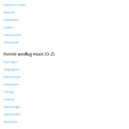
Haarlem Velsen
Heerlen
Hoofddorp
Leiden
Leeuwarden
Maastricht
Hotele według miast (O-Z)
Nijmegen
Oegstgeest
Roosendaal
Rotterdam
Tilburg
Utrecht
Vlaardingen
Zoetermeer
Zaandam