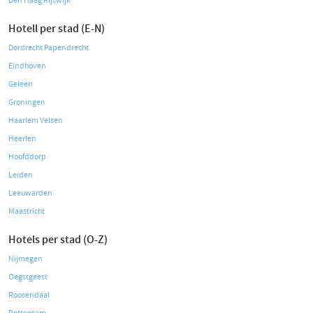
Den Haag Rijswijk
Hotell per stad (E-N)
Dordrecht Papendrecht
Eindhoven
Geleen
Groningen
Haarlem Velsen
Heerlen
Hoofddorp
Leiden
Leeuwarden
Maastricht
Hotels per stad (O-Z)
Nijmegen
Oegstgeest
Roosendaal