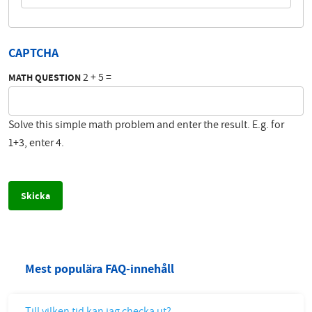
CAPTCHA
2 + 5 =
MATH QUESTION
Solve this simple math problem and enter the result. E.g. for
1+3, enter 4.
Mest populära FAQ-innehåll
Till vilken tid kan jag checka ut?