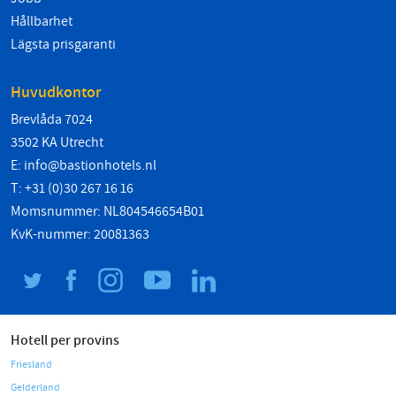
Hållbarhet
Lägsta prisgaranti
Huvudkontor
Brevlåda 7024
3502 KA Utrecht
E:
info@bastionhotels.nl
T: +31 (0)30 267 16 16
Momsnummer: NL804546654B01
KvK-nummer: 20081363
Hotell per provins
Friesland
Gelderland