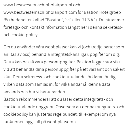
www.bestwesternschipholairport.nl och
www.bestwesternschipholairport.com för Bastion Hotelgroep
BV (hädanefter kallad "Bastion", "vi" eller "U.S.A."). Du hittar mer
företags- och kontaktinformation längst ner i denna sekretess-
och cookie-policy.
Om du använder våra webbplatser kan vi (och tredje parter som
anlitas av oss) behandla integritetskänsliga uppgifter om dig.
Detta kan också vara personuppgifter. Bastion lägger stor vikt
vid att behandla dina personuppgifter på ett varsamt och säkert
sätt. Detta sekretess- och cookie-uttalande förklarar för dig
vilken data som samlas in, för vilka ändamål denna data
används och hur vi hanterar den.
Bastion rekommenderar att du läser detta integritets- och
cookieuttalande noggrant. Observera att denna integritets- och
cookiepolicy kan justeras regelbundet, till exempel om nya
funktioner läggs till på webbplatserna.