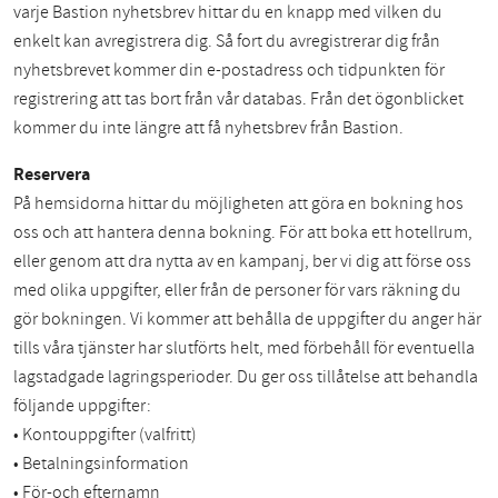
varje Bastion nyhetsbrev hittar du en knapp med vilken du
enkelt kan avregistrera dig. Så fort du avregistrerar dig från
nyhetsbrevet kommer din e-postadress och tidpunkten för
registrering att tas bort från vår databas. Från det ögonblicket
kommer du inte längre att få nyhetsbrev från Bastion.
Reservera
På hemsidorna hittar du möjligheten att göra en bokning hos
oss och att hantera denna bokning. För att boka ett hotellrum,
eller genom att dra nytta av en kampanj, ber vi dig att förse oss
med olika uppgifter, eller från de personer för vars räkning du
gör bokningen. Vi kommer att behålla de uppgifter du anger här
tills våra tjänster har slutförts helt, med förbehåll för eventuella
lagstadgade lagringsperioder. Du ger oss tillåtelse att behandla
följande uppgifter:
• Kontouppgifter (valfritt)
• Betalningsinformation
• För-och efternamn