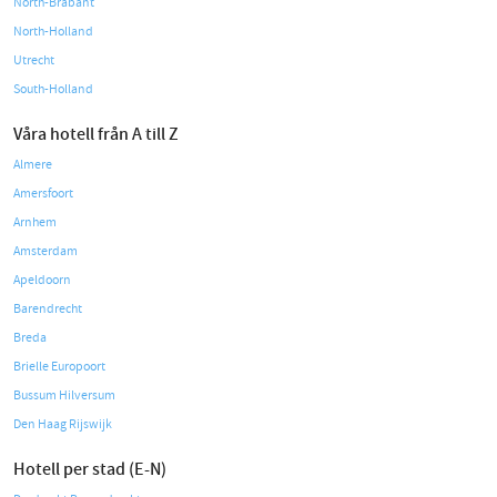
North-Brabant
North-Holland
Utrecht
South-Holland
Våra hotell från A till Z
Almere
Amersfoort
Arnhem
Amsterdam
Apeldoorn
Barendrecht
Breda
Brielle Europoort
Bussum Hilversum
Den Haag Rijswijk
Hotell per stad (E-N)