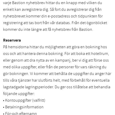
varje Bastion nyhetsbrev hittar du en knapp med vilken du
enkelt kan avregistrera dig. Så fort du avregistrerar dig från
nyhetsbrevet kommer din e-postadress och tidpunkten för
registrering att tas bort från vår databas. Från det ögonblicket
kommer du inte längre att få nyhetsbrev från Bastion.
Reservera
På hemsidorna hittar du möjligheten att göra en bokning hos
oss och att hantera denna bokning. För att boka ett hotellrum,
eller genom att dra nytta av en kampanj, ber vi dig att förse oss
med olika uppgifter, eller från de personer för vars räkning du
gör bokningen. Vi kommer att behålla de uppgifter du anger här
tills våra tjänster har slutförts helt, med förbehåll för eventuella
lagstadgade lagringsperioder. Du ger oss tillåtelse att behandla
följande uppgifter:
• Kontouppgifter (valfritt)
• Betalningsinformation
• För-och efternamn