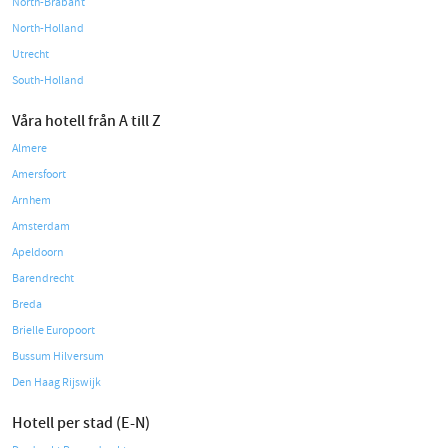
North-Brabant
North-Holland
Utrecht
South-Holland
Våra hotell från A till Z
Almere
Amersfoort
Arnhem
Amsterdam
Apeldoorn
Barendrecht
Breda
Brielle Europoort
Bussum Hilversum
Den Haag Rijswijk
Hotell per stad (E-N)