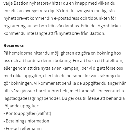
varje Bastion nyhetsbrev hittar du en knapp med vilken du
enkelt kan avregistrera dig. Så fort du avregistrerar dig från
nyhetsbrevet kommer din e-postadress och tidpunkten för
registrering att tas bort från vår databas. Från det ögonblicket
kommer du inte längre att få nyhetsbrev från Bastion.
Reservera
På hemsidorna hittar du möjligheten att göra en bokning hos
oss och att hantera denna bokning. För att boka ett hotellrum,
eller genom att dra nytta av en kampanj, ber vi dig att förse oss
med olika uppgifter, eller från de personer för vars räkning du
gör bokningen. Vi kommer att behålla de uppgifter du anger här
tills våra tjänster har slutförts helt, med förbehåll för eventuella
lagstadgade lagringsperioder. Du ger oss tillåtelse att behandla
följande uppgifter:
• Kontouppgifter (valfritt)
• Betalningsinformation
• För-och efternamn