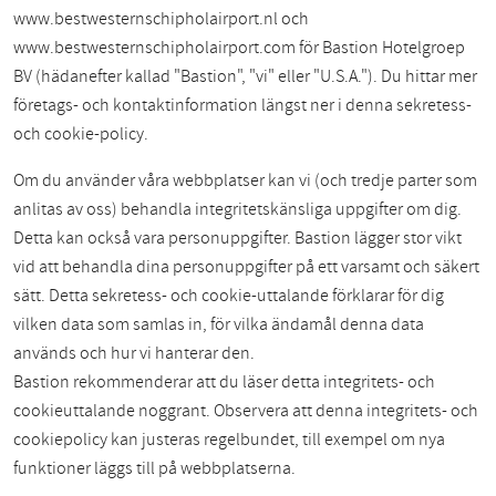
www.bestwesternschipholairport.nl och
www.bestwesternschipholairport.com för Bastion Hotelgroep
BV (hädanefter kallad "Bastion", "vi" eller "U.S.A."). Du hittar mer
företags- och kontaktinformation längst ner i denna sekretess-
och cookie-policy.
Om du använder våra webbplatser kan vi (och tredje parter som
anlitas av oss) behandla integritetskänsliga uppgifter om dig.
Detta kan också vara personuppgifter. Bastion lägger stor vikt
vid att behandla dina personuppgifter på ett varsamt och säkert
sätt. Detta sekretess- och cookie-uttalande förklarar för dig
vilken data som samlas in, för vilka ändamål denna data
används och hur vi hanterar den.
Bastion rekommenderar att du läser detta integritets- och
cookieuttalande noggrant. Observera att denna integritets- och
cookiepolicy kan justeras regelbundet, till exempel om nya
funktioner läggs till på webbplatserna.