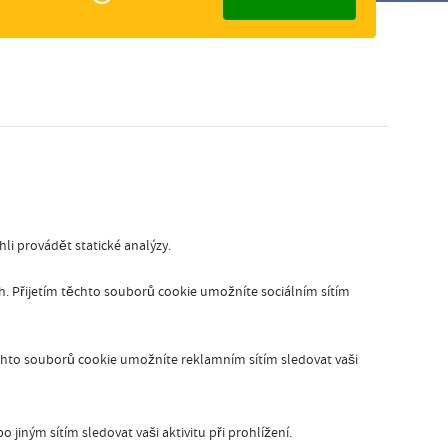
elijk
Slovak
i provádět statické analýzy.
ích. Přijetím těchto souborů cookie umožníte sociálním sítím
chto souborů cookie umožníte reklamním sítím sledovat vaši
jiným sítím sledovat vaši aktivitu při prohlížení.