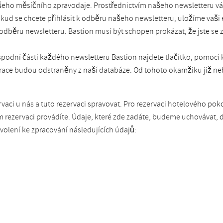
šeho měsíčního zpravodaje. Prostřednictvím našeho newsletteru vá
kud se chcete přihlásit k odběru našeho newsletteru, uložíme vaš
 odběru newsletteru. Bastion musí být schopen prokázat, že jste se z
spodní části každého newsletteru Bastion najdete tlačítko, pomocí 
strace budou odstraněny z naší databáze. Od tohoto okamžiku již ne
ci u nás a tuto rezervaci spravovat. Pro rezervaci hotelového pok
m rezervaci provádíte. Údaje, které zde zadáte, budeme uchovávat
olení ke zpracování následujících údajů: