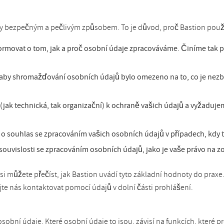
aty bezpečným a pečlivým způsobem. To je důvod, proč Bastion použ
formovat o tom, jak a proč osobní údaje zpracováváme. Činíme tak 
aby shromažďování osobních údajů bylo omezeno na to, co je nezb
ak technická, tak organizační) k ochraně vašich údajů a vyžadujeme
 souhlas se zpracováním vašich osobních údajů v případech, kdy t
souvislosti se zpracováním osobních údajů, jako je vaše právo na 
i můžete přečíst, jak Bastion uvádí tyto základní hodnoty do prax
te nás kontaktovat pomocí údajů v dolní části prohlášení.
bní údaje. Které osobní údaje to jsou, závisí na funkcích, které 