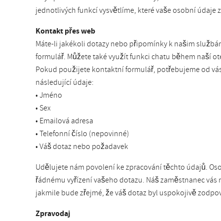
jednotlivých funkcí vysvětlíme, které vaše osobní údaj
Kontakt přes web
Máte-li jakékoli dotazy nebo připomínky k našim služb
formulář. Můžete také využít funkci chatu během naší o
Pokud použijete kontaktní formulář, potřebujeme od vás
následující údaje:
• Jméno
• Sex
• Emailová adresa
• Telefonní číslo (nepovinné)
• Váš dotaz nebo požadavek
Udělujete nám povolení ke zpracování těchto údajů. Os
řádnému vyřízení vašeho dotazu. Náš zaměstnanec vás m
jakmile bude zřejmé, že váš dotaz byl uspokojivě zodpo
Zpravodaj