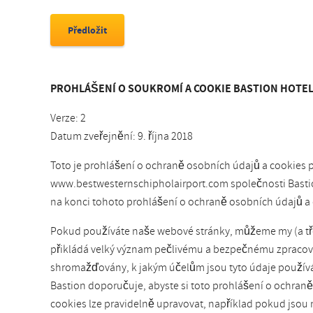
PROHLÁŠENÍ O SOUKROMÍ A COOKIE BASTION HOTE
Verze: 2
Datum zveřejnění: 9. října 2018
Toto je prohlášení o ochraně osobních údajů a cookies
www.bestwesternschipholairport.com společnosti Bastion
na konci tohoto prohlášení o ochraně osobních údajů a 
Pokud používáte naše webové stránky, můžeme my (a třet
přikládá velký význam pečlivému a bezpečnému zpracován
shromažďovány, k jakým účelům jsou tyto údaje používá
Bastion doporučuje, abyste si toto prohlášení o ochran
cookies lze pravidelně upravovat, například pokud jsou