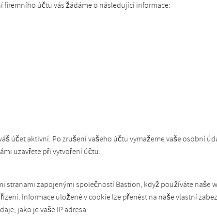
 firemního účtu vás žádáme o následující informace:
áš účet aktivní. Po zrušení vašeho účtu vymažeme vaše osobní údaj
mi uzavřete při vytvoření účtu.
mi stranami zapojenými společností Bastion, když používáte naše we
zení. Informace uložené v cookie lze přenést na naše vlastní zabez
je, jako je vaše IP adresa.