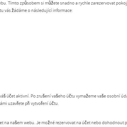
ebu. Tímto způsobem si můžete snadno a rychle zarezervovat pokoj. 
tu vás žádáme o následující informace:
áš účet aktivní. Po zrušení vašeho účtu vymažeme vaše osobní údaj
mi uzavřete při vytvoření účtu.
čet na našem webu. Je možné rezervovat na účet nebo dohodnout pe