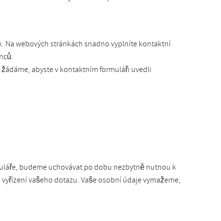
k. Na webových stránkách snadno vyplníte kontaktní
nců.
 žádáme, abyste v kontaktním formuláři uvedli
rmuláře, budeme uchovávat po dobu nezbytně nutnou k
o vyřízení vašeho dotazu. Vaše osobní údaje vymažeme,