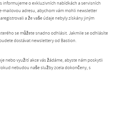
s informujeme o exkluzivních nabídkách a servisních
i e-mailovou adresu, abychom vám mohli newsletter
aregistrovali a že vaše údaje nebyly získány jiným
kterého se můžete snadno odhlásit. Jakmile se odhlásíte
budete dostávat newslettery od Bastion.
oje nebo využití akce vás žádáme, abyste nám poskytli
, dokud nebudou naše služby zcela dokončeny, s