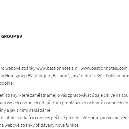
L GROUP BV
 pro webové stránky www.bastionhotels.nl, www.bastionhotels.com,
 Hotelgroep BV (dále jen „Bastion“, „my“ nebo "USA"). Další infor
cookie.
í strany, které zaměstnáme) o vás zpracovávat údaje citlivé na sou
í vašich osobních údajů. Toto prohlášení o ochraně osobních údaj
ny a jak s nimi nakládáme.
ě osobních údajů a cookies pečlivě přečetli. Vezměte prosím na věd
 na webové stránky přidávány nové funkce.