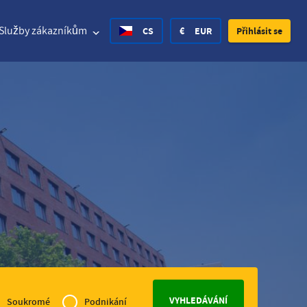
Služby zákazníkům
CS
€
EUR
Přihlásit se
d States Dollar
Deutsch
£
British Pound
d States Dollar
Deutsch
£
British Pound
h Krone
Spanish
Rs.
India Rupee
ay Krone
Croatian
zł
Poland Zloty
en Krona
Finnish
CHF
Switzerland Franc
vé
čeština
Soukromé
Podnikání