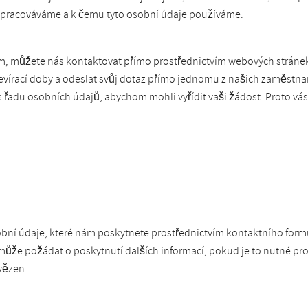
e zpracováváme a k čemu tyto osobní údaje používáme.
ám, můžete nás kontaktovat přímo prostřednictvím webových stráne
tevírací doby a odeslat svůj dotaz přímo jednomu z našich zaměstna
 řadu osobních údajů, abychom mohli vyřídit vaši žádost. Proto vás
obní údaje, které nám poskytnete prostřednictvím kontaktního fo
ůže požádat o poskytnutí dalších informací, pokud je to nutné pr
vězen.