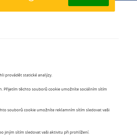
elijk
Slovak
i provádět statické analýzy.
ích. Přijetím těchto souborů cookie umožníte sociálním sítím
chto souborů cookie umožníte reklamním sítím sledovat vaši
jiným sítím sledovat vaši aktivitu při prohlížení.