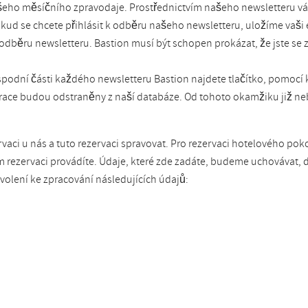
šeho měsíčního zpravodaje. Prostřednictvím našeho newsletteru vá
kud se chcete přihlásit k odběru našeho newsletteru, uložíme vaš
 odběru newsletteru. Bastion musí být schopen prokázat, že jste se z
spodní části každého newsletteru Bastion najdete tlačítko, pomocí 
strace budou odstraněny z naší databáze. Od tohoto okamžiku již ne
ci u nás a tuto rezervaci spravovat. Pro rezervaci hotelového pok
m rezervaci provádíte. Údaje, které zde zadáte, budeme uchovávat
olení ke zpracování následujících údajů: