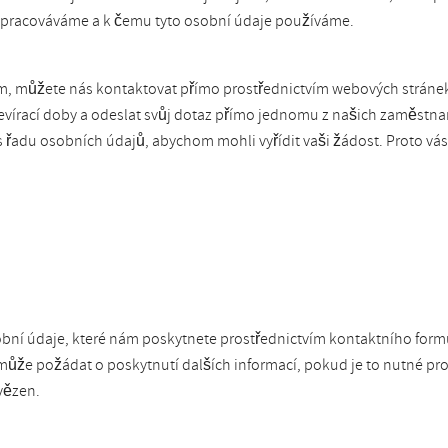
e zpracováváme a k čemu tyto osobní údaje používáme.
ám, můžete nás kontaktovat přímo prostřednictvím webových stráne
tevírací doby a odeslat svůj dotaz přímo jednomu z našich zaměstna
 řadu osobních údajů, abychom mohli vyřídit vaši žádost. Proto vás
obní údaje, které nám poskytnete prostřednictvím kontaktního fo
ůže požádat o poskytnutí dalších informací, pokud je to nutné pr
vězen.