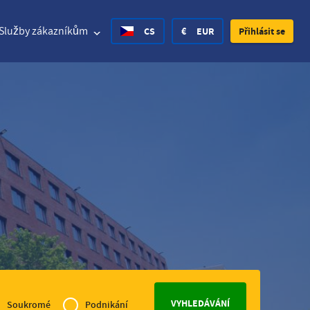
Služby zákazníkům
CS
€
EUR
Přihlásit se
d States Dollar
Deutsch
£
British Pound
d States Dollar
Deutsch
£
British Pound
h Krone
Spanish
Rs.
India Rupee
ay Krone
Croatian
zł
Poland Zloty
en Krona
Finnish
CHF
Switzerland Franc
vé
čeština
Soukromé
Podnikání