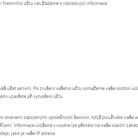
 firemního účtu vás žádáme o následující informace:
áš účet aktivní. Po zrušení vašeho účtu vymažeme vaše osobní údaj
mi uzavřete při vytvoření účtu.
mi stranami zapojenými společností Bastion, když používáte naše we
zení. Informace uložené v cookie lze přenést na naše vlastní zabez
je, jako je vaše IP adresa.