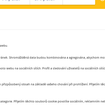
Zak
Romanian
Turkish
 webu.
stránek. Shromážděná data budou kombinována a agregována, abychom mohl
oto webu na sociálních sítích. Profil a sledování uživatelů na sociálních sít
přizpůsobený obsah na základě vašeho chování při prohlížení. Přijetím tě
ategorie. Přijetím těchto souborů cookie povolíte sociálním, reklamním nebo 