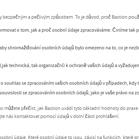
aty bezpečným a pečlivým způsobem. To je důvod, proč Bastion použ
formovat o tom, jak a proč osobní údaje zpracováváme. Činíme tak 
aby shromažďování osobních údajů bylo omezeno na to, co je nezb
ak technická, tak organizační) k ochraně vašich údajů a vyžadujeme
 souhlas se zpracováním vašich osobních údajů v případech, kdy t
souvislosti se zpracováním osobních údajů, jako je vaše právo na 
i můžete přečíst, jak Bastion uvádí tyto základní hodnoty do prax
te nás kontaktovat pomocí údajů v dolní části prohlášení.
bní údaje. Které osobní údaje to jsou, závisí na funkcích, které 