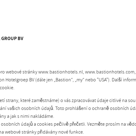
L GROUP BV
 pro webové stránky www.bastionhotels.nl, www.bastionhotels.com,
 Hotelgroep BV (dále jen „Bastion“, „my“ nebo "USA"). Další infor
cookie.
í strany, které zaměstnáme) o vás zpracovávat údaje citlivé na sou
í vašich osobních údajů. Toto prohlášení o ochraně osobních údaj
ny a jak s nimi nakládáme.
ě osobních údajů a cookies pečlivě přečetli. Vezměte prosím na věd
 na webové stránky přidávány nové funkce.