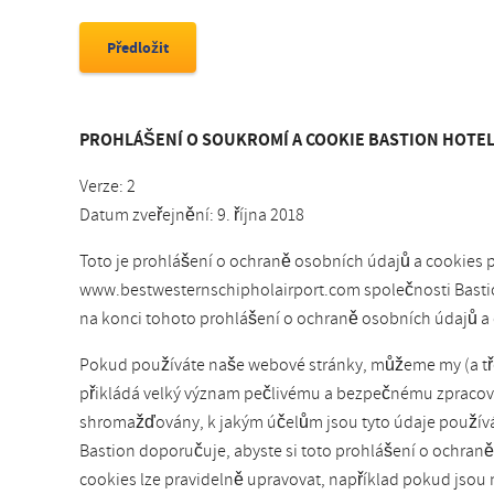
PROHLÁŠENÍ O SOUKROMÍ A COOKIE BASTION HOTE
Verze: 2
Datum zveřejnění: 9. října 2018
Toto je prohlášení o ochraně osobních údajů a cookies
www.bestwesternschipholairport.com společnosti Bastion
na konci tohoto prohlášení o ochraně osobních údajů a 
Pokud používáte naše webové stránky, můžeme my (a třet
přikládá velký význam pečlivému a bezpečnému zpracován
shromažďovány, k jakým účelům jsou tyto údaje používá
Bastion doporučuje, abyste si toto prohlášení o ochran
cookies lze pravidelně upravovat, například pokud jsou