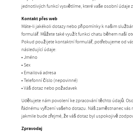
jednotlivých funkcí vysvětlíme, které vaše osobní údaj
Kontakt přes web
Máte-li jakékoli dotazy nebo připomínky k našim služb
formulář. Můžete také využít funkci chatu během naší o
Pokud použijete kontaktní formulář, potřebujeme od vás
následující údaje:
• Jméno
• Sex
• Emailová adresa
• Telefonní číslo (nepovinné)
• Váš dotaz nebo požadavek
Udělujete nám povolení ke zpracování těchto údajů. Os
řádnému vyřízení vašeho dotazu. Náš zaměstnanec vás m
jakmile bude zřejmé, že váš dotaz byl uspokojivě zodpo
Zpravodaj