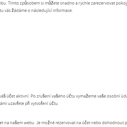
ebu. Tímto způsobem si můžete snadno a rychle zarezervovat pokoj. 
tu vás žádáme o následující informace:
áš účet aktivní. Po zrušení vašeho účtu vymažeme vaše osobní údaj
mi uzavřete při vytvoření účtu.
čet na našem webu. Je možné rezervovat na účet nebo dohodnout pe