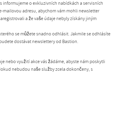
s informujeme o exkluzivních nabídkách a servisních
i e-mailovou adresu, abychom vám mohli newsletter
aregistrovali a že vaše údaje nebyly získány jiným
kterého se můžete snadno odhlásit. Jakmile se odhlásíte
budete dostávat newslettery od Bastion.
oje nebo využití akce vás žádáme, abyste nám poskytli
, dokud nebudou naše služby zcela dokončeny, s