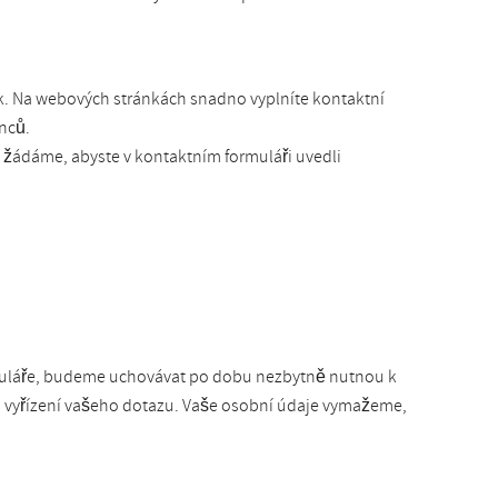
k. Na webových stránkách snadno vyplníte kontaktní
nců.
 žádáme, abyste v kontaktním formuláři uvedli
rmuláře, budeme uchovávat po dobu nezbytně nutnou k
o vyřízení vašeho dotazu. Vaše osobní údaje vymažeme,