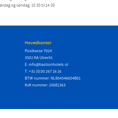
ørdag og søndag: 10:30 til 14:30
Hovedkontor
Postkasse 7024
3502 KA Utrecht
E:
info@bastionhotels.nl
T: +31 (0)30 267 16 16
BTW nummer: NL804546654B01
KvK nummer: 20081363