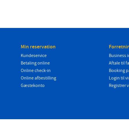
Min reservation
Forretni
Kundeservice
Business i
Betaling online
Aftale til f
Online check-in
Booking p
Online afbestilling
Login til
Gæstekonto
Registrer