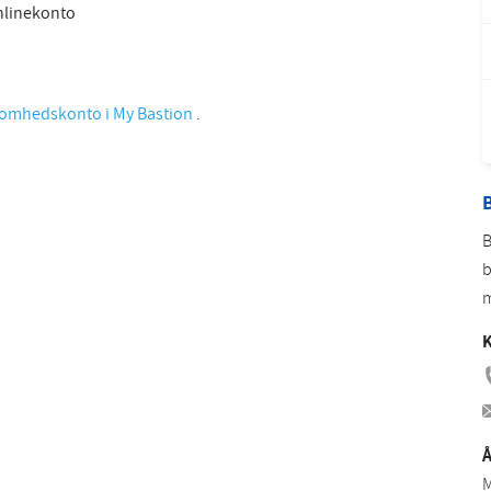
onlinekonto
Romanian
Turkish
somhedskonto i My Bastion
.
B
B
b
m
K
Å
M