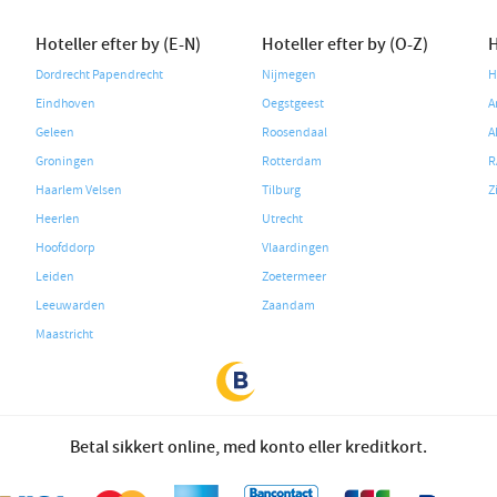
Hoteller efter by (E-N)
Hoteller efter by (O-Z)
H
Dordrecht Papendrecht
Nijmegen
H
Eindhoven
Oegstgeest
A
Geleen
Roosendaal
A
Groningen
Rotterdam
R
Haarlem Velsen
Tilburg
Z
Heerlen
Utrecht
Hoofddorp
Vlaardingen
Leiden
Zoetermeer
Leeuwarden
Zaandam
Maastricht
Betal sikkert online, med konto eller kreditkort.