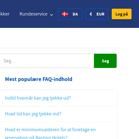
akker
Kundeservice
DA
€
EUR
Log på
nited States Dollar
Deutsch
£
British Pound
ØG
nited States Dollar
Deutsch
£
British Pound
Mest populære FAQ-indhold
anish Krone
Español
Rs.
India Rupee
Indtil hvornår kan jeg tjekke ud?
orway Krone
Hrvatski
zł
Poland Zloty
Hvad tid kan jeg tjekke ind?
weden Krona
Finnish
CHF
Switzerland Franc
Hvad er minimumsalderen for at foretage en
Czech
reservation på Bastion Hotels?