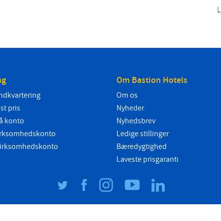
L
ng
Om Bastion Hotels
ndkvartering
Om os
ast pris
Nyheder
å konto
Nyhedsbrev
 virksomhedskonto
Ledige stillinger
 virksomhedskonto
Bæredygtighed
Laveste prisgaranti