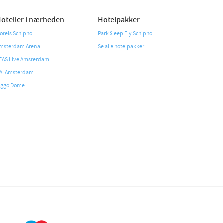
oteller i nærheden
Hotelpakker
otels Schiphol
Park Sleep Fly Schiphol
msterdam Arena
Se alle hotelpakker
FAS Live Amsterdam
AI Amsterdam
iggo Dome