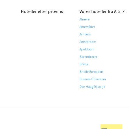
Hoteller efter provins
Vores hoteller fra A til Z
Almere
Amersfoort
Arnhem
Amsterdam
Apeldoorn
Barendrecht
Breda
Brielle Europoort
Bussum Hilversum
Den Haag Rijswijk