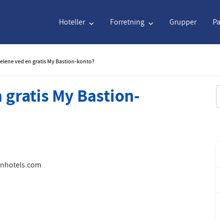
Hoteller
Forretning
Grupper
P
elene ved en gratis My Bastion-konto?
Engelsk
€
Euro
Nederlands
$
U
 gratis My Bastion-
S
Engelsk
€
Euro
Nederlands
$
U
Français
CAD
Canadian Dollar
Italiano
DKK
D
Polski
NZD
New Zealand Dollar
Português
NOK
N
ionhotels.com
Svenska
Kč
Czech Koruna
Dansk
SEK
S
Greek
Norsk