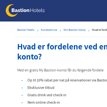
Skip
to
main
content
Bastion Hotels
Kundeservice
Min Bastion-konto
Hvad er ford
Hvad er fordelene ved en
konto?
Med en gratis My Bastion-konto får du følgende fordele:
Op til 10% rabat per nat på reservationer via Bast
Eksklusive tilbud
Gratis drink ved check-in
Nem online check-in