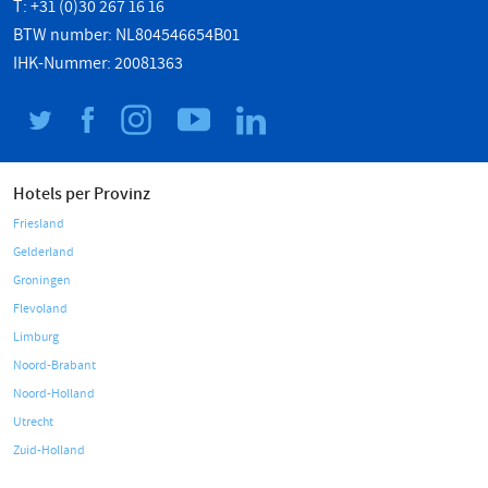
T: +31 (0)30 267 16 16
BTW number: NL804546654B01
IHK-Nummer: 20081363
Hotels per Provinz
Friesland
Gelderland
Groningen
Flevoland
Limburg
Noord-Brabant
Noord-Holland
Utrecht
Zuid-Holland