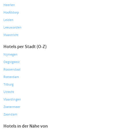
Heerlen
Hoofddorp
Leiden
Leeuwarden
Maastricht
Hotels per Stadt (O-Z)
Nijmegen
Oegstgeest
Roosendaal
Rotterdam
Tilburg
Utrecht
Vlaardingen
Zoetermeer
Zaandam
Hotels in der Nähe von