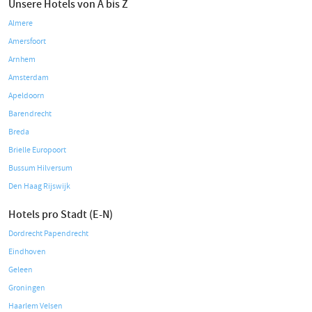
Unsere Hotels von A bis Z
Almere
Amersfoort
Arnhem
Amsterdam
Apeldoorn
Barendrecht
Breda
Brielle Europoort
Bussum Hilversum
Den Haag Rijswijk
Hotels pro Stadt (E-N)
Dordrecht Papendrecht
Eindhoven
Geleen
Groningen
Haarlem Velsen