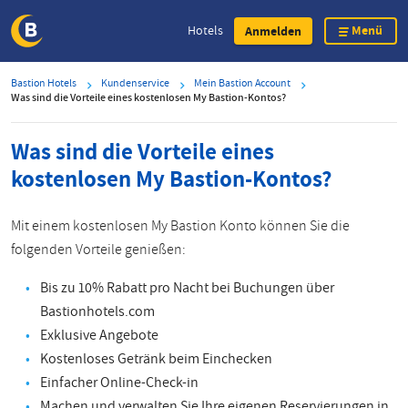
Menü
Hotels
Anmelden
Direkt
Bastion Hotels
Kundenservice
Mein Bastion Account
zum
Was sind die Vorteile eines kostenlosen My Bastion-Kontos?
Inhalt
Was sind die Vorteile eines
kostenlosen My Bastion-Kontos?
Mit einem kostenlosen My Bastion Konto können Sie die
folgenden Vorteile genießen:
Bis zu 10% Rabatt pro Nacht bei Buchungen über
Bastionhotels.com
Exklusive Angebote
Kostenloses Getränk beim Einchecken
Einfacher Online-Check-in
Machen und verwalten Sie Ihre eigenen Reservierungen in