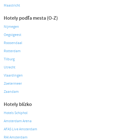
Maastricht
Hotely podľa mesta (O-Z)
Nijmegen
Oegstgeest
Roosendaal
Rotterdam
Tilburg
Utrecht
Vlaardingen
Zoetermeer
Zaandam
Hotely blízko
Hotels Schiphol
Amsterdam Arena
AFAS Live Amsterdam
RAI Amsterdam