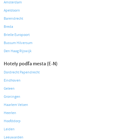
Amsterdam
Apeldoorn
Barendrecht
Breda
Brielle Europoort
Bussum Hilversum
Den Haag Rijswijk
Hotely podľa mesta (E-N)
Dordrecht Papendrecht
Eindhoven
Geleen
Groningen
Haarlem Velsen
Heerlen
Hoofddorp
Leiden
Leeuwarden