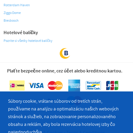
Rotterdam Haven
Ziggo Dome
Biesbosch
Hotelové balíčky
Pozrite si všetky hotelové balíčky
Plaťte bezpečne online, cez účet alebo kreditnou kartou.
Súbory cookie, vrátane súborov od tretích strán,
používame na analýzu a optimalizáciu našich webových
stránok a služieb, na zobrazovanie personalizovaného
obsahu a reklám, aby bola rezervácia hotelovej izby čo
© 2026 Bastion Hotel Group
najjednoduchšia.
Privacy & Cookies
Terms & Conditions