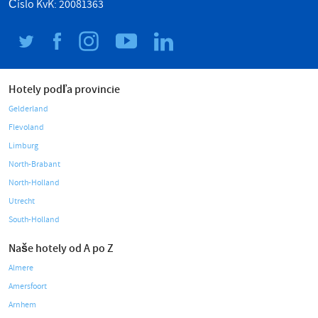
Číslo KvK: 20081363
Hotely podľa provincie
Gelderland
Flevoland
Limburg
North-Brabant
North-Holland
Utrecht
South-Holland
Naše hotely od A po Z
Almere
Amersfoort
Arnhem