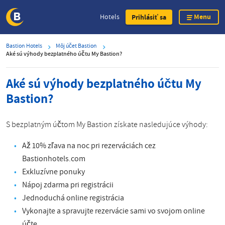
Menu
Hotels
Prihlásiť sa
Skip
Bastion Hotels
Môj účet Bastion
to
Aké sú výhody bezplatného účtu My Bastion?
main
content
Aké sú výhody bezplatného účtu My
Bastion?
S bezplatným účtom My Bastion získate nasledujúce výhody:
Až 10% zľava na noc pri rezerváciách cez
Bastionhotels.com
Exkluzívne ponuky
Nápoj zdarma pri registrácii
Jednoduchá online registrácia
Vykonajte a spravujte rezervácie sami vo svojom online
účte