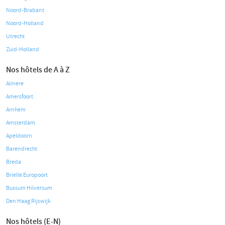
Noord-Brabant
Noord-Holland
Utrecht
Zuid-Holland
Nos hôtels de A à Z
Almere
Amersfoort
Arnhem
Amsterdam
Apeldoorn
Barendrecht
Breda
Brielle Europoort
Bussum Hilversum
Den Haag Rijswijk
Nos hôtels (E-N)