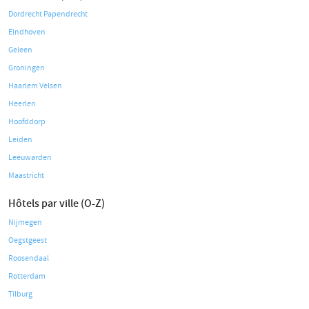
Dordrecht Papendrecht
Eindhoven
Geleen
Groningen
Haarlem Velsen
Heerlen
Hoofddorp
Leiden
Leeuwarden
Maastricht
Hôtels par ville (O-Z)
Nijmegen
Oegstgeest
Roosendaal
Rotterdam
Tilburg