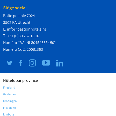
Siège social
Boîte postale 7024
3502 KA Utrecht
E:
info@bastionhotels.nl
T: +31 (0)30 267 16 16
Numéro TVA: NL804546654B01
Numéro CdC: 20081363
Hôtels par province
Friesland
Gelderland
Groningen
Flevoland
Limburg