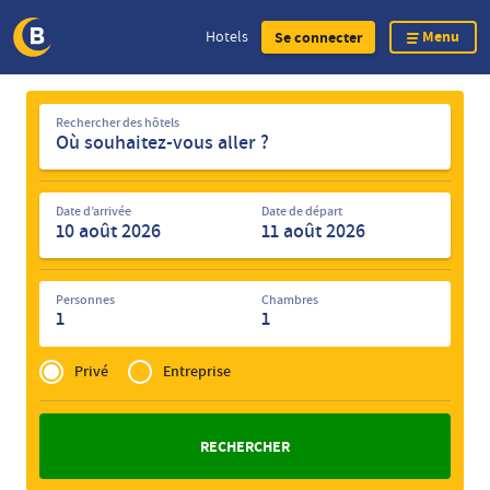
Menu
Hotels
Se connecter
Skip
Rechercher
to
Rechercher des hôtels
des
main
hôtels
content
Date d’arrivée
Date de départ
Personnes
Chambres
1
1
Privé
of
Privé
Entreprise
Zakelijk