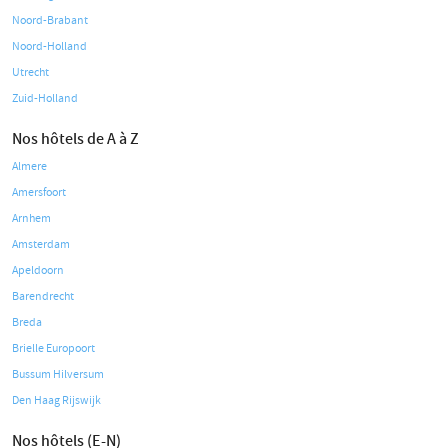
Noord-Brabant
Noord-Holland
Utrecht
Zuid-Holland
Nos hôtels de A à Z
Almere
Amersfoort
Arnhem
Amsterdam
Apeldoorn
Barendrecht
Breda
Brielle Europoort
Bussum Hilversum
Den Haag Rijswijk
Nos hôtels (E-N)