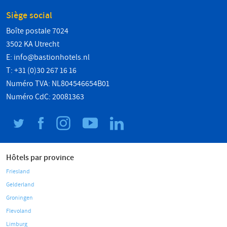
Siège social
Boîte postale 7024
3502 KA Utrecht
E:
info@bastionhotels.nl
T: +31 (0)30 267 16 16
Numéro TVA: NL804546654B01
Numéro CdC: 20081363
Hôtels par province
Friesland
Gelderland
Groningen
Flevoland
Limburg