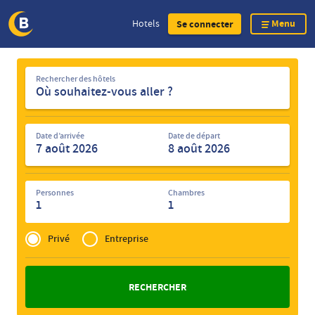
Menu
Hotels
Se connecter
Skip
Rechercher
to
Rechercher des hôtels
des
main
hôtels
content
Date d’arrivée
Date de départ
Personnes
Chambres
1
1
Privé
of
Privé
Entreprise
Zakelijk