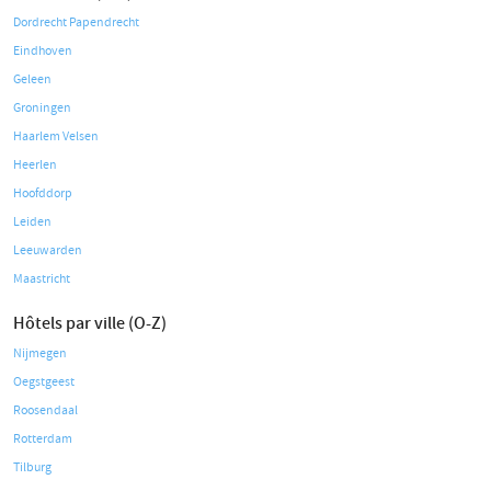
Dordrecht Papendrecht
Eindhoven
Geleen
Groningen
Haarlem Velsen
Heerlen
Hoofddorp
Leiden
Leeuwarden
Maastricht
Hôtels par ville (O-Z)
Nijmegen
Oegstgeest
Roosendaal
Rotterdam
Tilburg