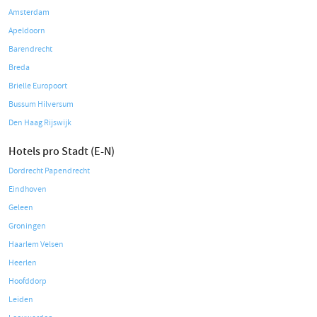
Amsterdam
Apeldoorn
Barendrecht
Breda
Brielle Europoort
Bussum Hilversum
Den Haag Rijswijk
Hotels pro Stadt (E-N)
Dordrecht Papendrecht
Eindhoven
Geleen
Groningen
Haarlem Velsen
Heerlen
Hoofddorp
Leiden