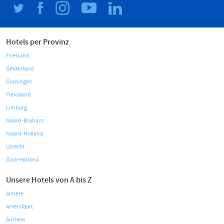
Hotels per Provinz
Friesland
Gelderland
Groningen
Flevoland
Limburg
Noord-Brabant
Noord-Holland
Utrecht
Zuid-Holland
Unsere Hotels von A bis Z
Almere
Amersfoort
Arnhem