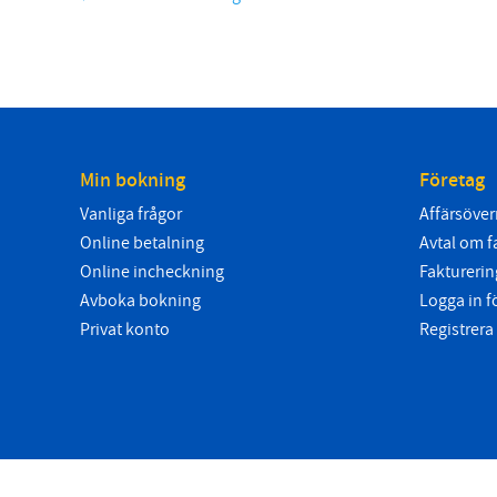
Min bokning
Företag
Vanliga frågor
Affärsöver
Online betalning
Avtal om fa
Online incheckning
Fakturering
Avboka bokning
Logga in 
Privat konto
Registrera