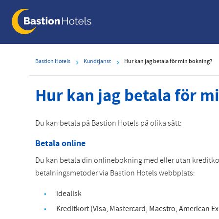
Skip
to
main
content
Bastion Hotels
Kundtjanst
Hur kan jag betala för min bokning?
Hur kan jag betala för m
Du kan betala på Bastion Hotels på olika sätt:
Betala online
Du kan betala din onlinebokning med eller utan kreditko
betalningsmetoder via Bastion Hotels webbplats:
idealisk
Kreditkort (Visa, Mastercard, Maestro, American Ex