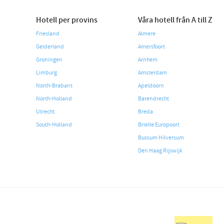
Hotell per provins
Våra hotell från A till Z
Friesland
Almere
Gelderland
Amersfoort
Groningen
Arnhem
Limburg
Amsterdam
North-Brabant
Apeldoorn
North-Holland
Barendrecht
Utrecht
Breda
South-Holland
Brielle Europoort
Bussum Hilversum
Den Haag Rijswijk