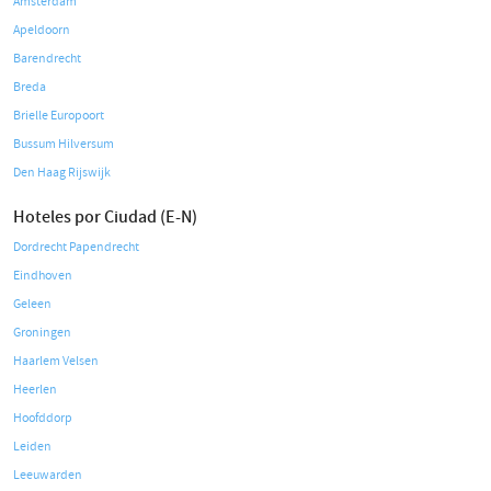
Amsterdam
Apeldoorn
Barendrecht
Breda
Brielle Europoort
Bussum Hilversum
Den Haag Rijswijk
Hoteles por Ciudad (E-N)
Dordrecht Papendrecht
Eindhoven
Geleen
Groningen
Haarlem Velsen
Heerlen
Hoofddorp
Leiden
Leeuwarden