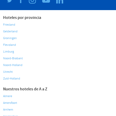
Hoteles por provincia
Friesland
Gelderland
Groningen
Flevoland
Limburg
Noord-Brabant
Noord-Holland
Utrecht
Zuid-Holland
Nuestros hoteles de A a Z
Almere
Amersfoort
Arnhem