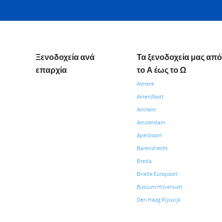
Ξενοδοχεία ανά
Τα ξενοδοχεία μας από
επαρχία
το Α έως το Ω
Almere
Amersfoort
Arnhem
Amsterdam
Apeldoorn
Barendrecht
Breda
Brielle Europoort
Bussum Hilversum
Den Haag Rijswijk