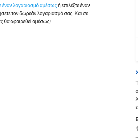
ε έναν λογαριασμό αμέσως
ή επιλέξτε έναν
Romanian
Turkish
σετε τον δωρεάν λογαριασμό σας. Και σε
ς θα αφαιρεθεί αμέσως!
Τ
σ
Χ
ε