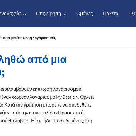
ενοδοχεία
Επιχείρηση
Ομάδες
Πακέτα
Εξ
 από μια έκπτωση λογαριασμού;
English
€
Euro
Nederlands
$
Unit
ληθώ από μια
;
English
€
Euro
Nederlands
$
Unit
Français
CAD
Canadian Dollar
Italiano
DKK
Dani
πο περιλαμβάνουν έκπτωση λογαριασμού.
με έναν δωρεάν λογαριασμό My Bastion. Θέλετε
Polski
NZD
New Zealand Dollar
Português
NOK
Nor
; Κατά την κράτηση μπορείτε να συνδεθείτε
ς κάτω από την επικεφαλίδα «Προσωπικά
Svenska
Kč
Czech Koruna
Danish
SEK
Swe
ού θα λάβετε. Είστε ήδη συνδεδεμένος; Στη
Ελληνικά
Norsk