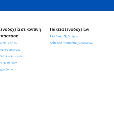
Ξενοδοχεία σε κοντινή
Πακέτα ξενοδοχείων
απόσταση
Park Sleep Fly Schiphol
otels Schiphol
Δείτε όλα τα πακέτα ξενοδοχείων
msterdam Arena
FAS Live Amsterdam
AI Amsterdam
iggo Dome