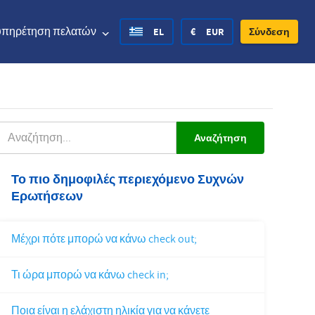
υπηρέτηση πελατών
EL
€
EUR
Σύνδεση
ed States Dollar
Deutsch
£
British Pound
ΑΝΑΖΉΤΗΣΗ
ed States Dollar
Deutsch
£
British Pound
Το πιο δημοφιλές περιεχόμενο Συχνών
Ερωτήσεων
sh Krone
Español
Rs.
India Rupee
way Krone
Hrvatski
zł
Poland Zloty
Μέχρι πότε μπορώ να κάνω check out;
den Krona
Finnish
CHF
Switzerland Franc
Τι ώρα μπορώ να κάνω check in;
Czech
Ποια είναι η ελάχιστη ηλικία για να κάνετε