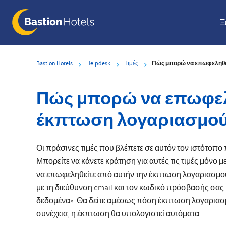
Skip
to
Ξ
main
content
Bastion Hotels
Helpdesk
Τιμές
Πώς μπορώ να επωφεληθώ
Πώς μπορώ να επωφε
έκπτωση λογαριασμού
Οι πράσινες τιμές που βλέπετε σε αυτόν τον ιστότο
Μπορείτε να κάνετε κράτηση για αυτές τις τιμές μόνο 
να επωφεληθείτε από αυτήν την έκπτωση λογαριασμού
με τη διεύθυνση email και τον κωδικό πρόσβασής σα
δεδομένα». Θα δείτε αμέσως πόση έκπτωση λογαριασμ
συνέχεια, η έκπτωση θα υπολογιστεί αυτόματα.