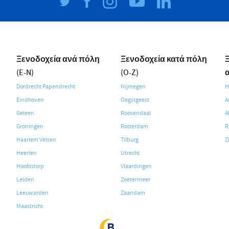
Ξενοδοχεία ανά πόλη
Ξενοδοχεία κατά πόλη
(E-N)
(O-Z)
Dordrecht Papendrecht
Nijmegen
H
Eindhoven
Oegstgeest
A
Geleen
Roosendaal
A
Groningen
Rotterdam
R
Haarlem Velsen
Tilburg
Z
Heerlen
Utrecht
Hoofddorp
Vlaardingen
Leiden
Zoetermeer
Leeuwarden
Zaandam
Maastricht