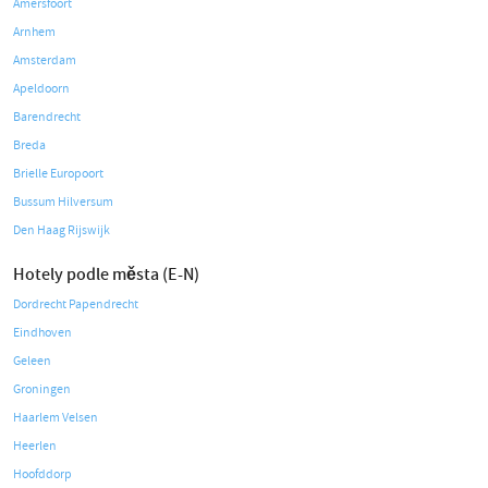
Amersfoort
Arnhem
Amsterdam
Apeldoorn
Barendrecht
Breda
Brielle Europoort
Bussum Hilversum
Den Haag Rijswijk
Hotely podle města (E-N)
Dordrecht Papendrecht
Eindhoven
Geleen
Groningen
Haarlem Velsen
Heerlen
Hoofddorp