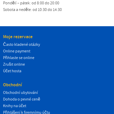
Pondělí – pátek: od 8:00 do 20:00
Sobota a neděle: od 10:30 do 14:30
Moje rezervace
Často kladené otázky
Online payment
Přihlaste se online
Zrušit online
Účet hosta
Obchodní
Obchodní ubytování
Dohoda o pevné ceně
Knihy na účet
Přihlášení k firemnímu účtu