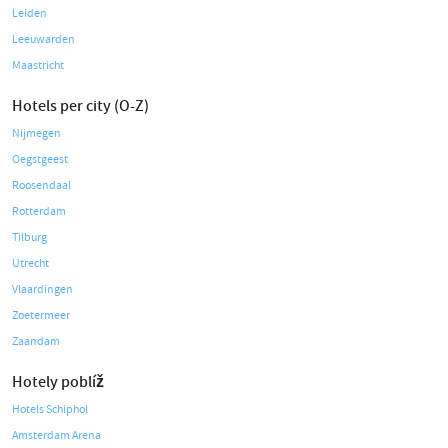
Leiden
Leeuwarden
Maastricht
Hotels per city (O-Z)
Nijmegen
Oegstgeest
Roosendaal
Rotterdam
Tilburg
Utrecht
Vlaardingen
Zoetermeer
Zaandam
Hotely poblíž
Hotels Schiphol
Amsterdam Arena