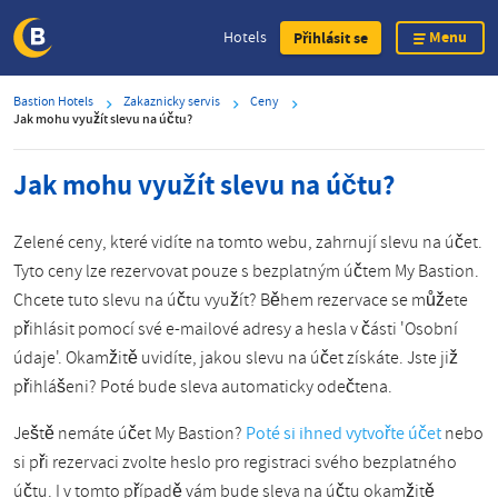
Menu
Hotels
Přihlásit se
Skip
Bastion Hotels
Zakaznicky servis
Ceny
to
Jak mohu využít slevu na účtu?
main
content
Jak mohu využít slevu na účtu?
Zelené ceny, které vidíte na tomto webu, zahrnují slevu na účet.
Tyto ceny lze rezervovat pouze s bezplatným účtem My Bastion.
Chcete tuto slevu na účtu využít? Během rezervace se můžete
přihlásit pomocí své e-mailové adresy a hesla v části 'Osobní
údaje'. Okamžitě uvidíte, jakou slevu na účet získáte. Jste již
přihlášeni? Poté bude sleva automaticky odečtena.
Ještě nemáte účet My Bastion?
Poté si ihned vytvořte účet
nebo
si při rezervaci zvolte heslo pro registraci svého bezplatného
účtu. I v tomto případě vám bude sleva na účtu okamžitě