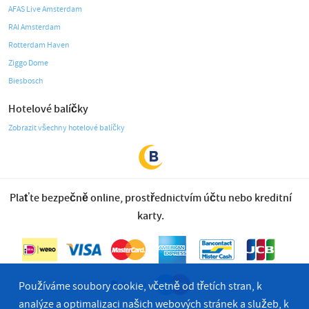
AFAS Live Amsterdam
RAI Amsterdam
Rotterdam Haven
Ziggo Dome
Biesbosch
Hotelové balíčky
Zobrazit všechny hotelové balíčky
Plaťte bezpečně online, prostřednictvím účtu nebo kreditní
karty.
Používáme soubory cookie, včetně od třetích stran, k
analýze a optimalizaci našich webových stránek a služeb, k