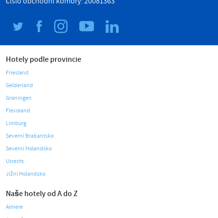
číslo obchodní komory: 20081363
Hotely podle provincie
Friesland
Gelderland
Groningen
Flevoland
Limburg
Severní Brabantsko
Severní Holandsko
Utrecht
Jižní Holandsko
Naše hotely od A do Z
Almere