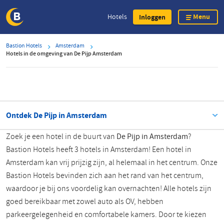
Menu
Hotels
Inloggen
Overslaan
Bastion Hotels
Amsterdam
en
Hotels in de omgeving van De Pijp Amsterdam
naar
de
inhoud
gaan
Ontdek De Pijp in Amsterdam
Zoek je een hotel in de buurt van
De Pijp in Amsterdam
?
Bastion Hotels heeft 3 hotels in Amsterdam! Een hotel in
Amsterdam kan vrij prijzig zijn, al helemaal in het centrum. Onze
Bastion Hotels bevinden zich aan het rand van het centrum,
waardoor je bij ons voordelig kan overnachten! Alle hotels zijn
goed bereikbaar met zowel auto als OV, hebben
parkeergelegenheid en comfortabele kamers. Door te kiezen