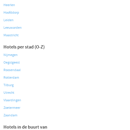
Heerlen
Hoofddorp
Leiden
Leeuwarden
Maastricht
Hotels per stad (O-Z)
Nijmegen
Oegstgeest
Roosendaal
Rotterdam
Tilburg
Utrecht
Vlaardingen
Zoetermeer
Zaandam
Hotels in de buurt van