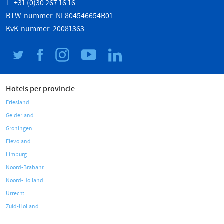
T: +31 (0)30 267 16 16
BTW-nummer: NL804546654B01
KvK-nummer: 20081363
Hotels per provincie
Friesland
Gelderland
Groningen
Flevoland
Limburg
Noord-Brabant
Noord-Holland
Utrecht
Zuid-Holland