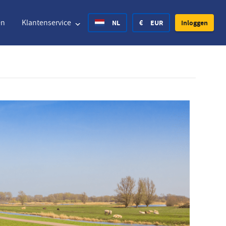
en
Klantenservice
NL
€
EUR
Inloggen
ted States Dollar
Deutsch
£
British Pound
ted States Dollar
Deutsch
£
British Pound
ish Krone
Español
Rs.
India Rupee
way Krone
Hrvatski
zł
Poland Zloty
den Krona
Finnish
CHF
Switzerland Franc
Tsjechisch