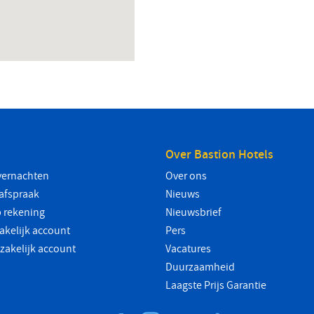
Over Bastion Hotels
vernachten
Over ons
safspraak
Nieuws
 rekening
Nieuwsbrief
akelijk account
Pers
 zakelijk account
Vacatures
Duurzaamheid
Laagste Prijs Garantie