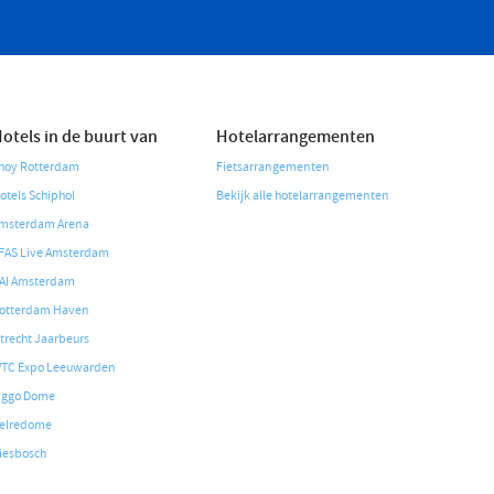
otels in de buurt van
Hotelarrangementen
hoy Rotterdam
Fietsarrangementen
otels Schiphol
Bekijk alle hotelarrangementen
msterdam Arena
FAS Live Amsterdam
AI Amsterdam
otterdam Haven
trecht Jaarbeurs
TC Expo Leeuwarden
iggo Dome
elredome
iesbosch