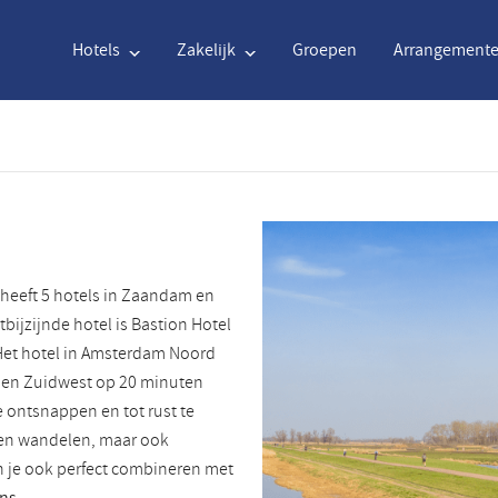
Hotels
Zakelijk
Groepen
Arrangement
Engels
€
Euro
Nederlands
$
Uni
Engels
€
Euro
Nederlands
$
Uni
 heeft 5 hotels in Zaandam en
Français
CAD
Canadian Dollar
Italiano
DKK
Dan
ijzijnde hotel is Bastion Hotel
Het hotel in Amsterdam Noord
Polski
NZD
New Zealand Dollar
Português
NOK
Nor
l en Zuidwest op 20 minuten
e ontsnappen en tot rust te
Svenska
Kč
Czech Koruna
Danish
SEK
Swe
n en wandelen, maar ook
n je ook perfect combineren met
Greek
Norsk