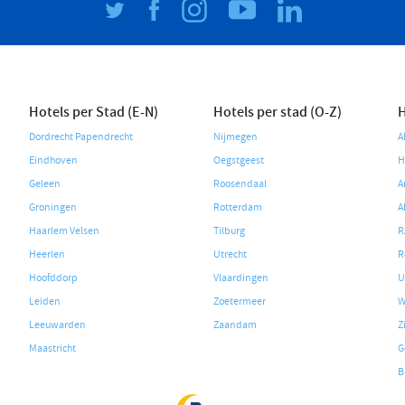
Hotels per Stad (E-N)
Hotels per stad (O-Z)
H
Dordrecht Papendrecht
Nijmegen
A
Eindhoven
Oegstgeest
H
Geleen
Roosendaal
A
Groningen
Rotterdam
A
Haarlem Velsen
Tilburg
R
Heerlen
Utrecht
R
Hoofddorp
Vlaardingen
U
Leiden
Zoetermeer
W
Leeuwarden
Zaandam
Z
Maastricht
G
B