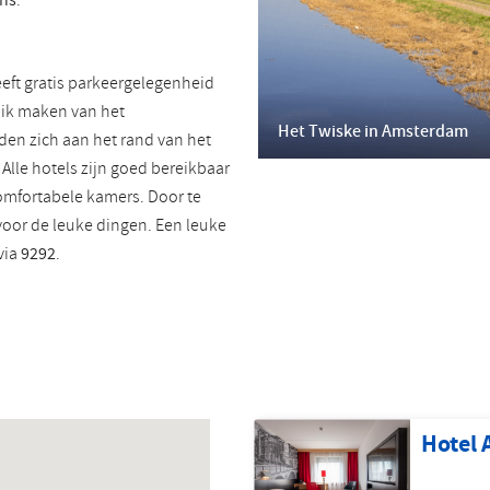
ns
.
Roemeens
Turks
eeft gratis parkeergelegenheid
uik maken van het
Het Twiske in Amsterdam
en zich aan het rand van het
Alle hotels zijn goed bereikbaar
omfortabele kamers. Door te
voor de leuke dingen. Een leuke
via
9292
.
Hotel