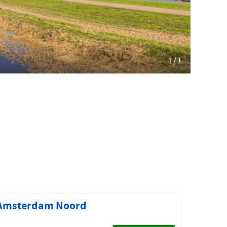
Slowaaks
1 / 1
 Amsterdam Noord