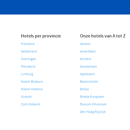
Hotels per provincie
Onze hotels van A tot Z
Friesland
Almere
Gelderland
Amersfoort
Groningen
Arnhem
Flevoland
Amsterdam
Limburg
Apeldoorn
Noord-Brabant
Barendrecht
Noord-Holland
Breda
Utrecht
Brielle Europoort
Zuid-Holland
Bussum Hilversum
Den Haag Rijswijk