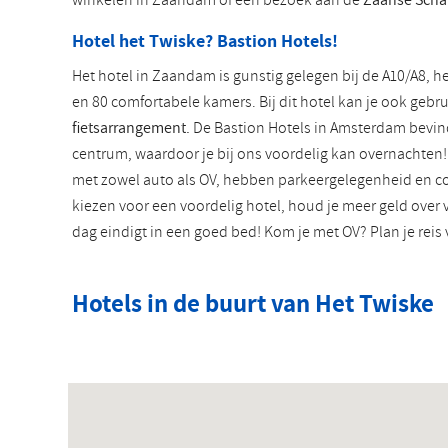
winkelen in Zaandam of een bezoek aan de
Zaanse Scha
Hotel het Twiske? Bastion Hotels!
Het hotel in Zaandam is gunstig gelegen bij de A10/A8, h
en 80 comfortabele kamers. Bij dit hotel kan je ook gebr
fietsarrangement.
De Bastion Hotels in Amsterdam bevind
centrum, waardoor je bij ons voordelig kan overnachten! 
met zowel auto als OV, hebben parkeergelegenheid en c
kiezen voor een voordelig hotel, houd je meer geld over 
dag eindigt in een goed bed! Kom je met OV? Plan je reis 
Hotels in de buurt van Het Twiske