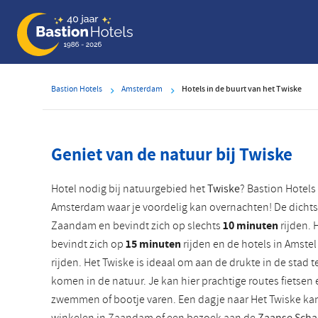
Overslaan
en
naar
de
inhoud
Bastion Hotels
Amsterdam
Hotels in de buurt van het Twiske
gaan
Geniet van de natuur bij Twiske
Hotel nodig bij natuurgebied het
Twiske
? Bastion Hotels
Amsterdam waar je voordelig kan overnachten! De dichtstb
Zaandam en bevindt zich op slechts
10 minuten
rijden. 
bevindt zich op
15 minuten
rijden en de hotels in Amste
rijden. Het Twiske is ideaal om aan de drukte in de stad t
komen in de natuur. Je kan hier prachtige routes fietse
zwemmen of bootje varen. Een dagje naar Het Twiske ka