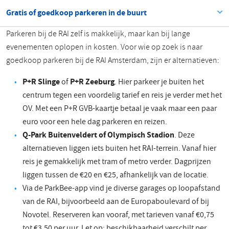
Gratis of goedkoop parkeren in de buurt
Parkeren bij de RAI zelf is makkelijk, maar kan bij lange
evenementen oplopen in kosten. Voor wie op zoek is naar
goedkoop parkeren bij de RAI Amsterdam, zijn er alternatieven:
P+R Slinge
of
P+R Zeeburg
. Hier parkeer je buiten het
centrum tegen een voordelig tarief en reis je verder met het
OV. Met een P+R GVB-kaartje betaal je vaak maar een paar
euro voor een hele dag parkeren en reizen.
Q-Park Buitenveldert of Olympisch Stadion
. Deze
alternatieven liggen iets buiten het RAI-terrein. Vanaf hier
reis je gemakkelijk met tram of metro verder. Dagprijzen
liggen tussen de €20 en €25, afhankelijk van de locatie.
Via de ParkBee-app vind je diverse garages op loopafstand
van de RAI, bijvoorbeeld aan de Europaboulevard of bij
Novotel. Reserveren kan vooraf, met tarieven vanaf €0,75
tot €3,50 per uur. Let op: beschikbaarheid verschilt per