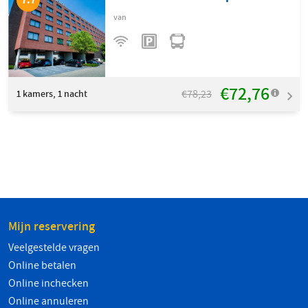
van
€72,76
€78,23
1
kamers, 1 nacht
Mijn reservering
Veelgestelde vragen
Online betalen
Online inchecken
Online annuleren