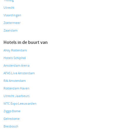
Tilburg
Utrecht
Vlaardingen
Zoetermeer
Zaandam
Hotels in de buurt van
Ahoy Rotterdam
Hotels Schiphol
Amsterdam Arena
AFAS Live Amsterdam
RAI Amsterdam
Rotterdam Haven
Utrecht Jaarbeurs
WTC Expo Leeuwarden
Ziggo Dome
Gelredome
Biesbosch