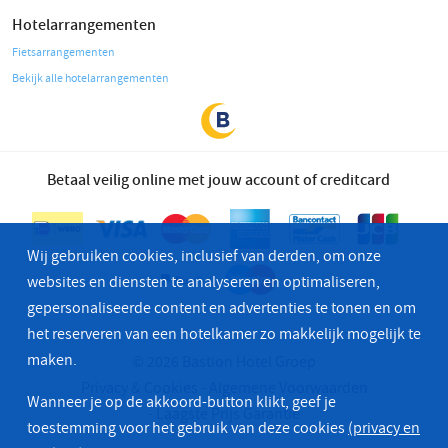
Hotelarrangementen
Fietsarrangementen
Bekijk alle hotelarrangementen
Betaal veilig online met jouw account of creditcard
Wij gebruiken cookies, inclusief van derden, om onze
websites en diensten te analyseren en optimaliseren,
gepersonaliseerde content en advertenties te tonen en om
het reserveren van een hotelkamer zo makkelijk mogelijk te
maken.
© 2026 Bastion Hotel Groep
Privacy & Cookies
Algemene Voorwaarden
Wanneer je op de akkoord-button klikt, geef je
Laagste Prijs Garantie
toestemming voor het gebruik van deze cookies
(privacy en