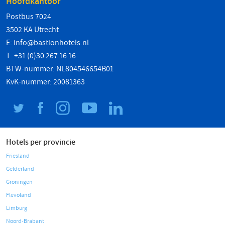
Hoofdkantoor
Postbus 7024
3502 KA Utrecht
E:
info@bastionhotels.nl
T: +31 (0)30 267 16 16
BTW-nummer: NL804546654B01
KvK-nummer: 20081363
Hotels per provincie
Friesland
Gelderland
Groningen
Flevoland
Limburg
Noord-Brabant