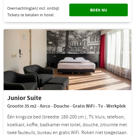
Overnachting(en) incl. ontbijt.
BOEK NU
Tickets te betalen in hotel.
Junior Suite
Grootte 35 m2 - Airco - Douche - Gratis WiFi - Tv - Werkplek
Één kingsize bed (breedte: 180-200 cm.), TV, kluis, telefoon,
koelkast, koffie, badkamer met toilet, douche, zitruimte met
twee fauteuils, bureau en gratis WiFi. Roken niet toegestaan.