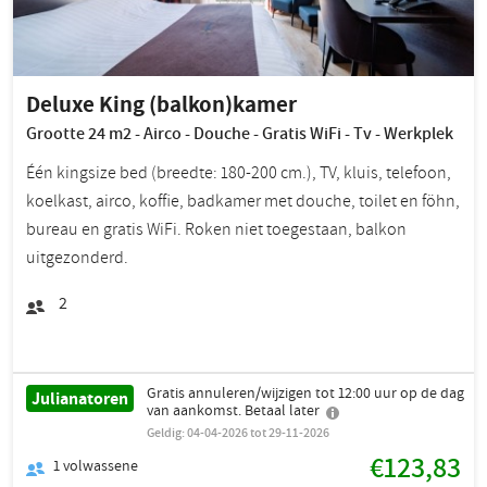
Deluxe King (balkon)kamer
Grootte 24 m2 - Airco - Douche - Gratis WiFi - Tv - Werkplek
Één kingsize bed (breedte: 180-200 cm.), TV, kluis, telefoon,
koelkast, airco, koffie, badkamer met douche, toilet en föhn,
bureau en gratis WiFi. Roken niet toegestaan, balkon
uitgezonderd.
2
Gratis annuleren/wijzigen tot 12:00 uur op de dag
Julianatoren
van aankomst. Betaal later
Geldig: 04-04-2026 tot 29-11-2026
€123,83
1
volwassene