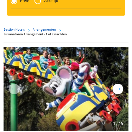
of
Prive
Zakelijk
Zakelijk
Bastion Hotels
Arrangementen
Julianatoren Arrangement - 1 of 2 nachten
1 / 15