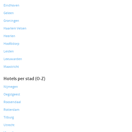
Eindhoven
Geleen
Groningen
Haarlem Velsen
Heerlen
Hoofddorp
Leiden
Leeuwarden
Maastricht
Hotels per stad (O-Z)
Nijmegen
Oegstgeest
Roosendaal
Rotterdam
Tilburg
Utrecht