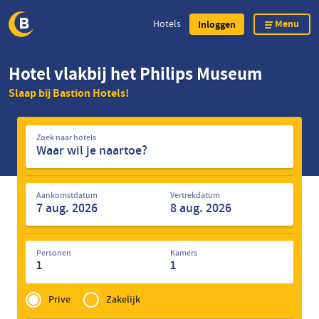
Menu
Hotels
Inloggen
Overslaan
Hotel vlakbij het Philips Museum
en
Slaap bij Bastion Hotels!
naar
de
Zoek
inhoud
Zoek naar hotels
naar
gaan
hotels
Aankomstdatum
Vertrekdatum
Personen
Kamers
1
1
Privé
of
Prive
Zakelijk
Zakelijk