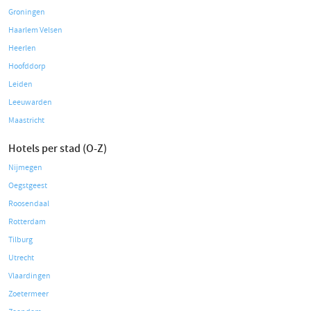
Groningen
Haarlem Velsen
Heerlen
Hoofddorp
Leiden
Leeuwarden
Maastricht
Hotels per stad (O-Z)
Nijmegen
Oegstgeest
Roosendaal
Rotterdam
Tilburg
Utrecht
Vlaardingen
Zoetermeer