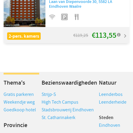
Laan van Diepenvoorde 30
,
5582 LA
Eindhoven Waalre
€113,55
€119,25
2-pers. kamers
Thema's
Bezienswaardigheden
Natuur
Gratis parkeren
Strijp-S
Leenderbos
Weekendje weg
High Tech Campus
Leenderheide
Goedkoop hotel
Stadsbrouwerij Eindhoven
St. Catharinakerk
Steden
Provincie
Eindhoven