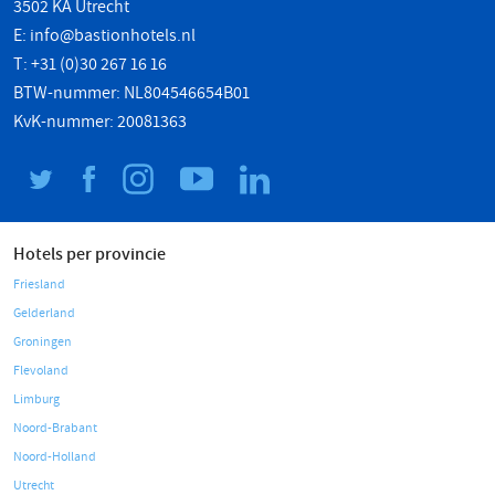
3502 KA Utrecht
E:
info@bastionhotels.nl
T: +31 (0)30 267 16 16
BTW-nummer: NL804546654B01
KvK-nummer: 20081363
Hotels per provincie
Friesland
Gelderland
Groningen
Flevoland
Limburg
Noord-Brabant
Noord-Holland
Utrecht