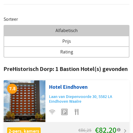
Sorteer
Alfabetisch
Prijs
Rating
PreHistorisch Dorp:
1
Bastion Hotel(s) gevonden
Hotel Eindhoven
7.8
Laan van Diepenvoorde 30
,
5582 LA
Eindhoven Waalre
€82,20
€86,25
2-pers. kamers