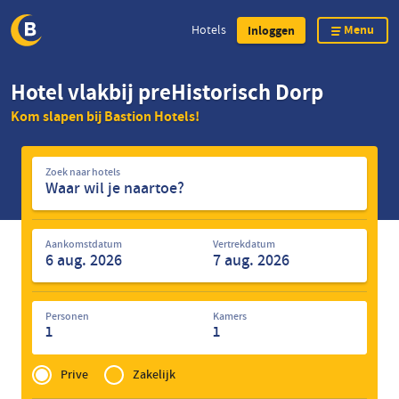
Menu
Hotels
Inloggen
Overslaan
Hotel vlakbij preHistorisch Dorp
en
Kom slapen bij Bastion Hotels!
naar
de
Zoek
inhoud
Zoek naar hotels
naar
gaan
hotels
Aankomstdatum
Vertrekdatum
Personen
Kamers
1
1
Privé
of
Prive
Zakelijk
Zakelijk