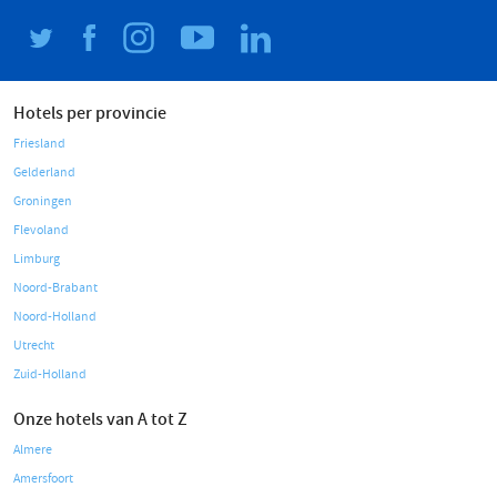
Hotels per provincie
Friesland
Gelderland
Groningen
Flevoland
Limburg
Noord-Brabant
Noord-Holland
Utrecht
Zuid-Holland
Onze hotels van A tot Z
Almere
Amersfoort