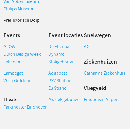
Van Abbemuseum
Philips Museum
PreHistorisch Dorp
Events
Event locaties
Snelwegen
GLOW
De Effenaar
A2
Dutch Design Week
Dynamo
Ziekenhuizen
Lakedance
Klokgebouw
Lampegat
Aquabest
Catharina Ziekenhuis
Wish Outdoor
PSV Stadion
Vliegveld
E3 Strand
Theater
Muziekgebouw
Eindhoven Airport
Parktheater Eindhoven