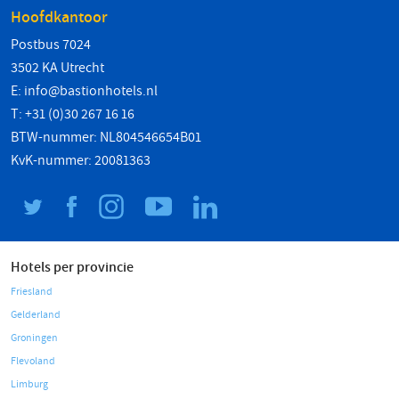
Hoofdkantoor
Postbus 7024
3502 KA Utrecht
E:
info@bastionhotels.nl
T: +31 (0)30 267 16 16
BTW-nummer: NL804546654B01
KvK-nummer: 20081363
Hotels per provincie
Friesland
Gelderland
Groningen
Flevoland
Limburg