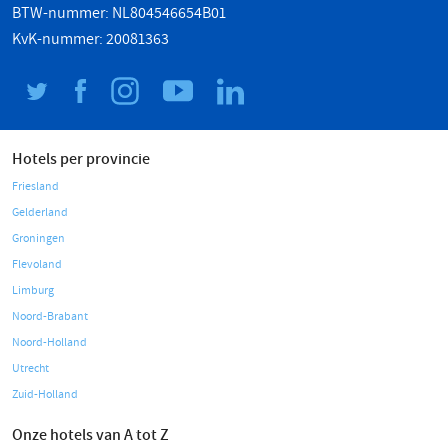
BTW-nummer: NL804546654B01
KvK-nummer: 20081363
Hotels per provincie
Friesland
Gelderland
Groningen
Flevoland
Limburg
Noord-Brabant
Noord-Holland
Utrecht
Zuid-Holland
Onze hotels van A tot Z