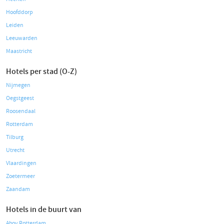
Hoofddorp
Leiden
Leeuwarden
Maastricht
Hotels per stad (O-Z)
Nijmegen
Oegstgeest
Roosendaal
Rotterdam
Tilburg
Utrecht
Vlaardingen
Zoetermeer
Zaandam
Hotels in de buurt van
Ahoy Rotterdam