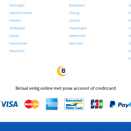
Groningen
Rotterdam
A
Haarlem Velsen
Tilburg
R
Heerlen
Utrecht
R
Hoofddorp
Vlaardingen
U
Leiden
Zoetermeer
W
Leeuwarden
Zaandam
Z
Maastricht
G
B
Betaal veilig online met jouw account of creditcard
n Hotel Groep
Privacy & Cookies
Algemene Voorwaarden
Laagste