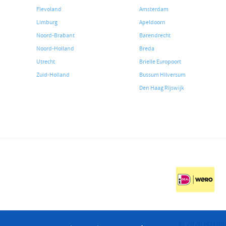
Flevoland
Amsterdam
Limburg
Apeldoorn
Noord-Brabant
Barendrecht
Noord-Holland
Breda
Utrecht
Brielle Europoort
Zuid-Holland
Bussum Hilversum
Den Haag Rijswijk
© 2026 Bastio