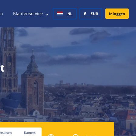
en
Klantenservice
NL
€
EUR
Inloggen
ted States Dollar
Deutsch
£
British Pound
t
ted States Dollar
Deutsch
£
British Pound
ish Krone
Español
Rs.
India Rupee
way Krone
Hrvatski
zł
Poland Zloty
den Krona
Finnish
CHF
Switzerland Franc
Tsjechisch
Privé
ersonen
Kamers