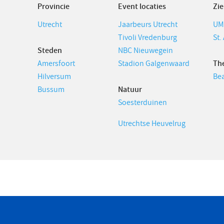
Provincie
Event locaties
Zi
Utrecht
Jaarbeurs Utrecht
UM
Tivoli Vredenburg
St.
Steden
NBC Nieuwegein
Amersfoort
Stadion Galgenwaard
Th
Hilversum
Bea
Bussum
Natuur
Soesterduinen
Utrechtse Heuvelrug