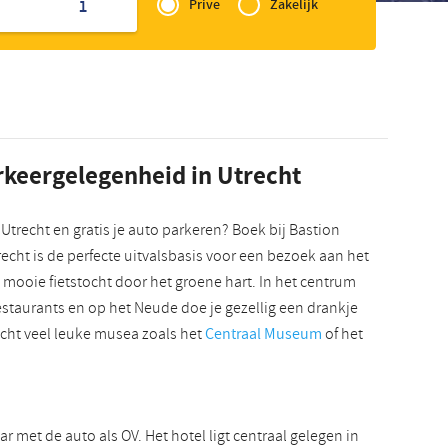
of
1
Prive
Zakelijk
Slowaaks
Zakelijk
rkeergelegenheid in Utrecht
Utrecht en gratis je auto parkeren? Boek bij Bastion
trecht is de perfecte uitvalsbasis voor een bezoek aan het
 mooie fietstocht door het groene hart. In het centrum
restaurants en op het Neude doe je gezellig een drankje
recht veel leuke musea zoals het
Centraal Museum
of het
r met de auto als OV. Het hotel ligt centraal gelegen in