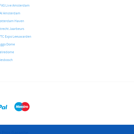
FAS Live Amsterdam
AI Amsterdam
otterdam Haven
trecht Jaarbeurs
TC Expo Leeuwarden
iggo Dome
elredome
iesbosch
 Prijs Garantie