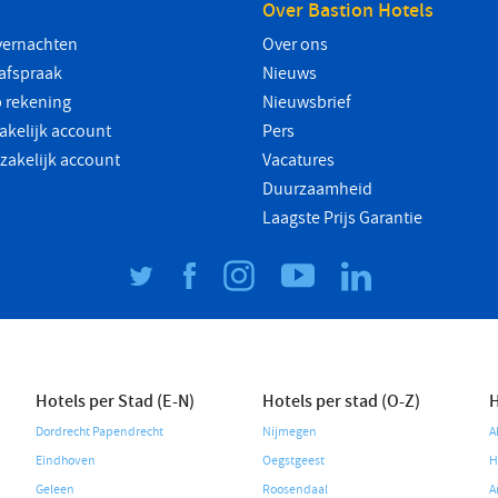
Over Bastion Hotels
vernachten
Over ons
safspraak
Nieuws
 rekening
Nieuwsbrief
akelijk account
Pers
 zakelijk account
Vacatures
Duurzaamheid
Laagste Prijs Garantie
Hotels per Stad (E-N)
Hotels per stad (O-Z)
H
Dordrecht Papendrecht
Nijmegen
A
Eindhoven
Oegstgeest
H
Geleen
Roosendaal
A