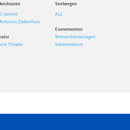
ekenhuizen
Snelwegen
C Utrecht
A12
 Antonius Ziekenhuis
Evenementen
eater
Webwinkelvakdagen
trix Theater
Vakantiebeurs