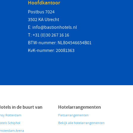
Hoofdkantoor
Postbus 7024
3502 KA Utrecht
E:
info@bastionhotels.nl
T: +31 (0)30 267 16 16
BTW-nummer: NL804546654B01
KvK-nummer: 20081363
otels in de buurt van
Hotelarrangementen
hoy Rotterdam
Fietsarrangementen
otels Schiphol
Bekijk alle hotelarrangementen
msterdam Arena