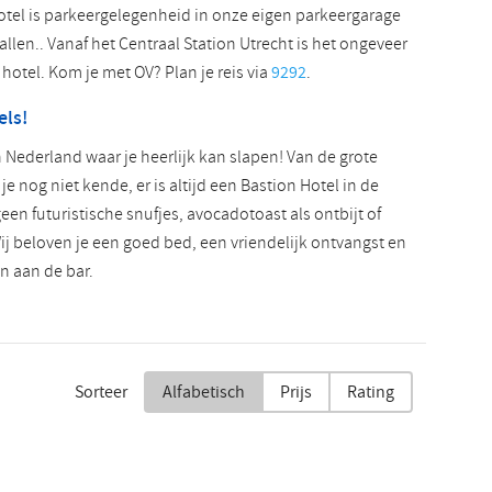
hotel is parkeergelegenheid in onze eigen parkeergarage
allen.. Vanaf het Centraal Station Utrecht is het ongeveer
hotel. Kom je met OV? Plan je reis via
9292
.
els!
n Nederland waar je heerlijk kan slapen! Van de grote
e nog niet kende, er is altijd een Bastion Hotel in de
een futuristische snufjes, avocadotoast als ontbijt of
j beloven je een goed bed, een vriendelijk ontvangst en
jn aan de bar.
Sorteer
Alfabetisch
Prijs
Rating