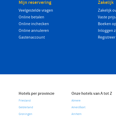
Mijn reservering
Zakelijk
Veelgestelde vragen
Zakelijk o
Online betalen
Vaste prij
Online inchecken
Boeken op
Online annuleren
Inloggen z
Gastenaccount
Registreer
Hotels per provincie
Onze hotels van A tot Z
Friesland
Almere
Gelderland
Amersfoort
Groningen
Arnhem