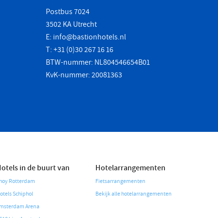
Postbus 7024
3502 KA Utrecht
E:
info@bastionhotels.nl
T: +31 (0)30 267 16 16
BTW-nummer: NL804546654B01
KvK-nummer: 20081363
otels in de buurt van
Hotelarrangementen
hoy Rotterdam
Fietsarrangementen
otels Schiphol
Bekijk alle hotelarrangementen
msterdam Arena