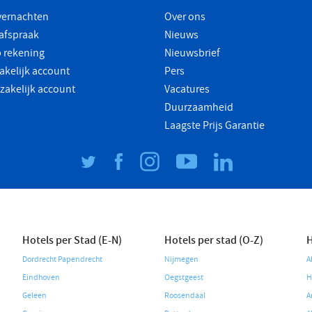
vernachten
Over ons
safspraak
Nieuws
 rekening
Nieuwsbrief
akelijk account
Pers
 zakelijk account
Vacatures
Duurzaamheid
Laagste Prijs Garantie
Hotels per Stad (E-N)
Hotels per stad (O-Z)
H
Dordrecht Papendrecht
Nijmegen
A
Eindhoven
Oegstgeest
H
Geleen
Roosendaal
A