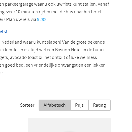
n parkeergarage waar u ook uw fiets kunt stallen. Vanaf
ongeveer 10 minuten rijden met de bus naar het hotel.
r? Plan uw reis via
9292
.
els!
in Nederland waar u kunt slapen! Van de grote bekende
et kende, er is altijd wel een Bastion Hotel in de buurt.
ets, avocado toast bij het ontbijt of luxe wellness
n goed bed, een vriendelijke ontvangst en een lekker
ar.
Sorteer
Alfabetisch
Prijs
Rating