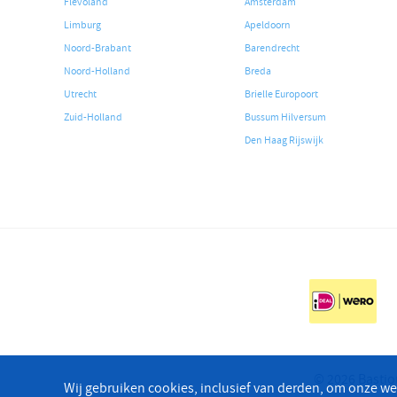
Flevoland
Amsterdam
Limburg
Apeldoorn
Noord-Brabant
Barendrecht
Noord-Holland
Breda
Utrecht
Brielle Europoort
Zuid-Holland
Bussum Hilversum
Den Haag Rijswijk
© 2026 Bastio
Wij gebruiken cookies, inclusief van derden, om onze we