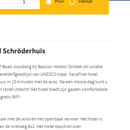
of
1
Prive
Zakelijk
Slowaaks
Zakelijk
d Schröderhuis
? Boek voordelig bij Bastion Hotels! Ontdek dit unieke
relderfgoedlijst van UNESCO staat. Vanaf het hotel
huis in 13 minuten met de auto. Na een mooie dag kunt u
on Hotel Utrecht! Het hotel biedt zijn gasten comfortabele
ratis WiFi.
baar met de auto en het openbaar vervoer. Het hotel is
an de snelweg A12. Het hotel beschikt over