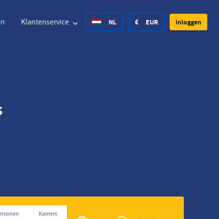
en
Klantenservice
NL
€
EUR
Inloggen
ted States Dollar
Deutsch
£
British Pound
s
ted States Dollar
Deutsch
£
British Pound
ish Krone
Español
Rs.
India Rupee
way Krone
Hrvatski
zł
Poland Zloty
den Krona
Finnish
CHF
Switzerland Franc
Tsjechisch
Privé
ersonen
Kamers