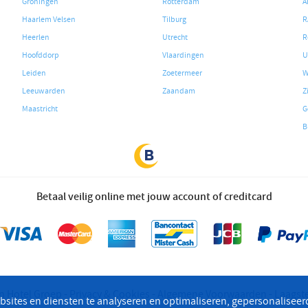
Groningen
Rotterdam
A
Haarlem Velsen
Tilburg
R
Heerlen
Utrecht
R
Hoofddorp
Vlaardingen
U
Leiden
Zoetermeer
W
Leeuwarden
Zaandam
Z
Maastricht
G
B
Betaal veilig online met jouw account of creditcard
n Hotel Groep
Privacy & Cookies
Algemene Voorwaarden
Laagste
bsites en diensten te analyseren en optimaliseren, gepersonaliseer