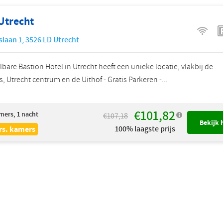
Utrecht
slaan 1
,
3526 LD
Utrecht
lbare Bastion Hotel in Utrecht heeft een unieke locatie, vlakbij de
, Utrecht centrum en de Uithof - Gratis Parkeren -...
€101,82
mers, 1 nacht
€107,18
Bekijk 
100% laagste prijs
rs. kamers