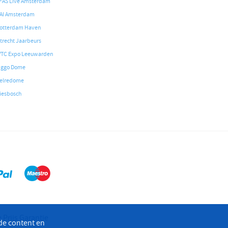
FAS Live Amsterdam
AI Amsterdam
otterdam Haven
trecht Jaarbeurs
TC Expo Leeuwarden
iggo Dome
elredome
iesbosch
 Prijs Garantie
de content en