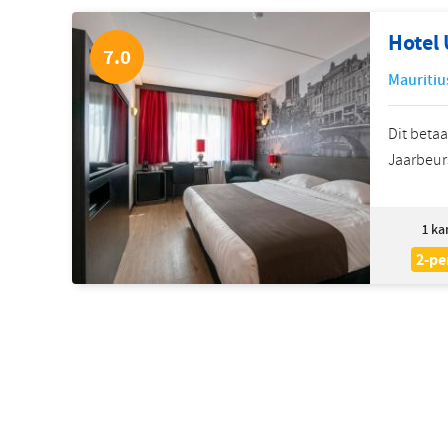
Hotel 
7.0
Mauritiu
Dit betaa
Jaarbeurs
1
ka
2-pe