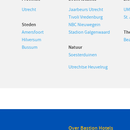
Utrecht
Jaarbeurs Utrecht
UM
Tivoli Vredenburg
St.
Steden
NBC Nieuwegein
Amersfoort
Stadion Galgenwaard
Th
Hilversum
Bea
Bussum
Natuur
Soesterduinen
Utrechtse Heuvelrug
Over Bastion Hotels