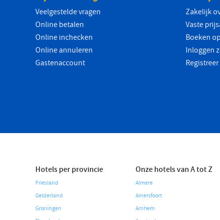
Veelgestelde vragen
Zakelijk o
Online betalen
Vaste prij
Online inchecken
Boeken op
Online annuleren
Inloggen z
Gastenaccount
Registreer
Hotels per provincie
Onze hotels van A tot Z
Friesland
Almere
Gelderland
Amersfoort
Groningen
Arnhem