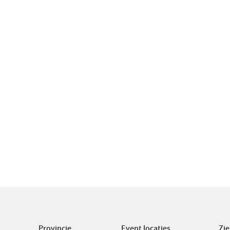
Provincie
Event locaties
Zi