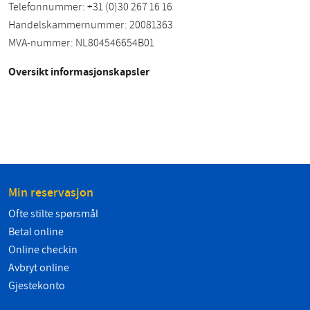
Telefonnummer: +31 (0)30 267 16 16
Handelskammernummer: 20081363
MVA-nummer: NL804546654B01
Oversikt informasjonskapsler
Min reservasjon
Ofte stilte spørsmål
Betal online
Online checkin
Avbryt online
Gjestekonto