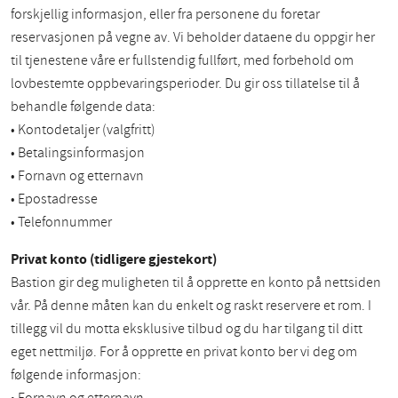
forskjellig informasjon, eller fra personene du foretar
reservasjonen på vegne av. Vi beholder dataene du oppgir her
til tjenestene våre er fullstendig fullført, med forbehold om
lovbestemte oppbevaringsperioder. Du gir oss tillatelse til å
behandle følgende data:
• Kontodetaljer (valgfritt)
• Betalingsinformasjon
• Fornavn og etternavn
• Epostadresse
• Telefonnummer
Privat konto (tidligere gjestekort)
Bastion gir deg muligheten til å opprette en konto på nettsiden
vår. På denne måten kan du enkelt og raskt reservere et rom. I
tillegg vil du motta eksklusive tilbud og du har tilgang til ditt
eget nettmiljø. For å opprette en privat konto ber vi deg om
følgende informasjon: