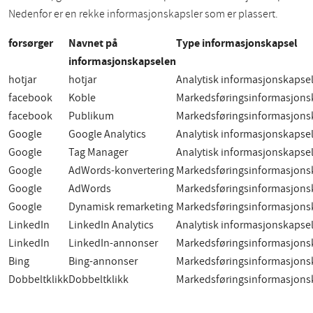
Nedenfor er en rekke informasjonskapsler som er plassert.
forsørger
Navnet på
Type informasjonskapsel
informasjonskapselen
hotjar
hotjar
Analytisk informasjonskapse
facebook
Koble
Markedsføringsinformasjons
facebook
Publikum
Markedsføringsinformasjons
Google
Google Analytics
Analytisk informasjonskapse
Google
Tag Manager
Analytisk informasjonskapse
Google
AdWords-konvertering
Markedsføringsinformasjons
Google
AdWords
Markedsføringsinformasjons
Google
Dynamisk remarketing
Markedsføringsinformasjons
LinkedIn
LinkedIn Analytics
Analytisk informasjonskapse
LinkedIn
LinkedIn-annonser
Markedsføringsinformasjons
Bing
Bing-annonser
Markedsføringsinformasjons
Dobbeltklikk
Dobbeltklikk
Markedsføringsinformasjons