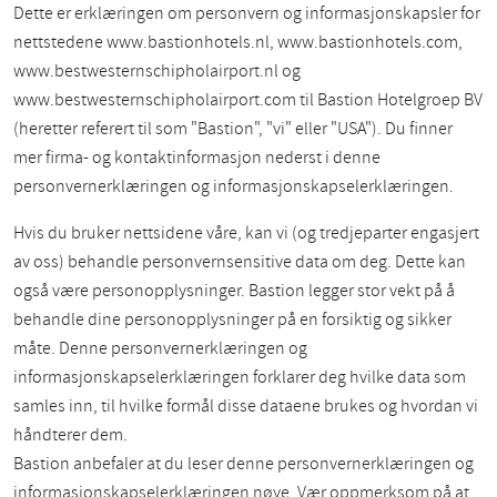
Dette er erklæringen om personvern og informasjonskapsler for
nettstedene www.bastionhotels.nl, www.bastionhotels.com,
www.bestwesternschipholairport.nl og
www.bestwesternschipholairport.com til Bastion Hotelgroep BV
(heretter referert til som "Bastion", "vi" eller "USA"). Du finner
mer firma- og kontaktinformasjon nederst i denne
personvernerklæringen og informasjonskapselerklæringen.
Hvis du bruker nettsidene våre, kan vi (og tredjeparter engasjert
av oss) behandle personvernsensitive data om deg. Dette kan
også være personopplysninger. Bastion legger stor vekt på å
behandle dine personopplysninger på en forsiktig og sikker
måte. Denne personvernerklæringen og
informasjonskapselerklæringen forklarer deg hvilke data som
samles inn, til hvilke formål disse dataene brukes og hvordan vi
håndterer dem.
Bastion anbefaler at du leser denne personvernerklæringen og
informasjonskapselerklæringen nøye. Vær oppmerksom på at