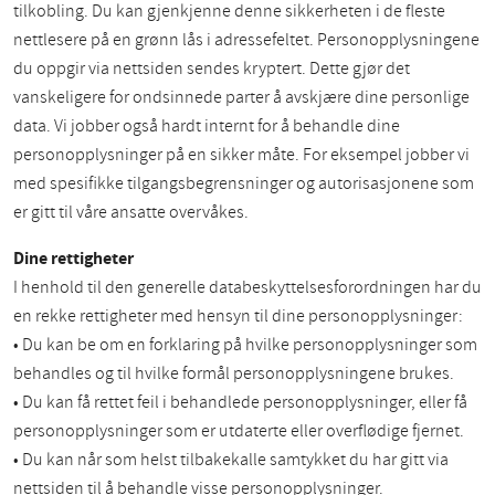
tilkobling. Du kan gjenkjenne denne sikkerheten i de fleste
nettlesere på en grønn lås i adressefeltet. Personopplysningene
du oppgir via nettsiden sendes kryptert. Dette gjør det
vanskeligere for ondsinnede parter å avskjære dine personlige
data. Vi jobber også hardt internt for å behandle dine
personopplysninger på en sikker måte. For eksempel jobber vi
med spesifikke tilgangsbegrensninger og autorisasjonene som
er gitt til våre ansatte overvåkes.
Dine rettigheter
I henhold til den generelle databeskyttelsesforordningen har du
en rekke rettigheter med hensyn til dine personopplysninger:
• Du kan be om en forklaring på hvilke personopplysninger som
behandles og til hvilke formål personopplysningene brukes.
• Du kan få rettet feil i behandlede personopplysninger, eller få
personopplysninger som er utdaterte eller overflødige fjernet.
• Du kan når som helst tilbakekalle samtykket du har gitt via
nettsiden til å behandle visse personopplysninger.