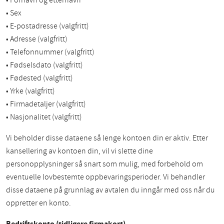
• Fornavn og etternavn
• Sex
• E-postadresse (valgfritt)
• Adresse (valgfritt)
• Telefonnummer (valgfritt)
• Fødselsdato (valgfritt)
• Fødested (valgfritt)
• Yrke (valgfritt)
• Firmadetaljer (valgfritt)
• Nasjonalitet (valgfritt)
Vi beholder disse dataene så lenge kontoen din er aktiv. Etter
kansellering av kontoen din, vil vi slette dine
personopplysninger så snart som mulig, med forbehold om
eventuelle lovbestemte oppbevaringsperioder. Vi behandler
disse dataene på grunnlag av avtalen du inngår med oss når du
oppretter en konto.
Bedriftskonto (tidligere firmakort)