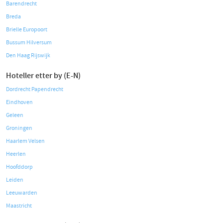
Barendrecht
Breda
Brielle Europoort
Bussum Hilversum
Den Haag Rijswijk
Hoteller etter by (E-N)
Dordrecht Papendrecht
Eindhoven
Geleen
Groningen
Haarlem Velsen
Heerlen
Hoofddorp
Leiden
Leeuwarden
Maastricht