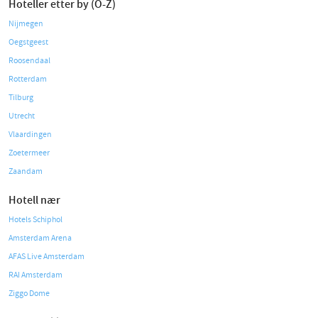
Hoteller etter by (O-Z)
Nijmegen
Oegstgeest
Roosendaal
Rotterdam
Tilburg
Utrecht
Vlaardingen
Zoetermeer
Zaandam
Hotell nær
Hotels Schiphol
Amsterdam Arena
AFAS Live Amsterdam
RAI Amsterdam
Ziggo Dome