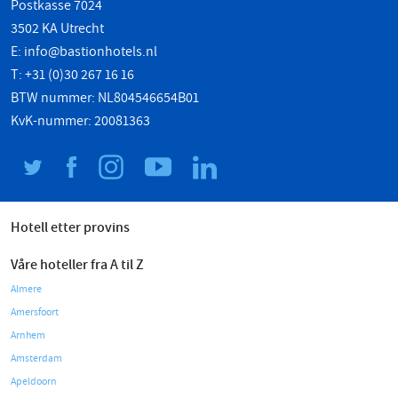
Postkasse 7024
3502 KA Utrecht
E:
info@bastionhotels.nl
T: +31 (0)30 267 16 16
BTW nummer: NL804546654B01
KvK-nummer: 20081363
Hotell etter provins
Våre hoteller fra A til Z
Almere
Amersfoort
Arnhem
Amsterdam
Apeldoorn