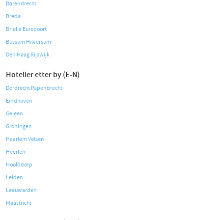
Barendrecht
Breda
Brielle Europoort
Bussum Hilversum
Den Haag Rijswijk
Hoteller etter by (E-N)
Dordrecht Papendrecht
Eindhoven
Geleen
Groningen
Haarlem Velsen
Heerlen
Hoofddorp
Leiden
Leeuwarden
Maastricht