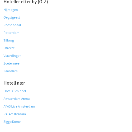
Hoteller etter by (O-Z)
Nijmegen
Oegstgeest
Roosendaal
Rotterdam
Tilburg
Utrecht
Vlaardingen
Zoetermeer
Zaandam
Hotell nær
Hotels Schiphol
Amsterdam Arena
AFAS Live Amsterdam
RAI Amsterdam
Ziggo Dome