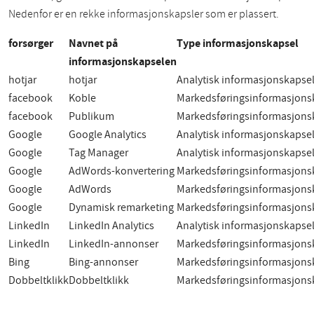
Nedenfor er en rekke informasjonskapsler som er plassert.
forsørger
Navnet på
Type informasjonskapsel
informasjonskapselen
hotjar
hotjar
Analytisk informasjonskapse
facebook
Koble
Markedsføringsinformasjons
facebook
Publikum
Markedsføringsinformasjons
Google
Google Analytics
Analytisk informasjonskapse
Google
Tag Manager
Analytisk informasjonskapse
Google
AdWords-konvertering
Markedsføringsinformasjons
Google
AdWords
Markedsføringsinformasjons
Google
Dynamisk remarketing
Markedsføringsinformasjons
LinkedIn
LinkedIn Analytics
Analytisk informasjonskapse
LinkedIn
LinkedIn-annonser
Markedsføringsinformasjons
Bing
Bing-annonser
Markedsføringsinformasjons
Dobbeltklikk
Dobbeltklikk
Markedsføringsinformasjons