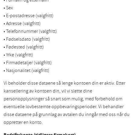
• Fornavn og etternavn
• Sex
• E-postadresse (valgfritt)
• Adresse (valgfritt)
• Telefonnummer (valgfritt)
• Fødselsdato (valgfritt)
• Fødested (valgfritt)
• Yrke (valgfritt)
• Firmadetaljer (valgfritt)
• Nasjonalitet (valgfritt)
Vi beholder disse dataene så lenge kontoen din er aktiv. Etter
kansellering av kontoen din, vil vi slette dine
personopplysninger så snart som mulig, med forbehold om
eventuelle lovbestemte oppbevaringsperioder. Vi behandler
disse dataene på grunnlag av avtalen du inngår med oss når du
oppretter en konto.
Bedriftskonto (tidligere firmakort)