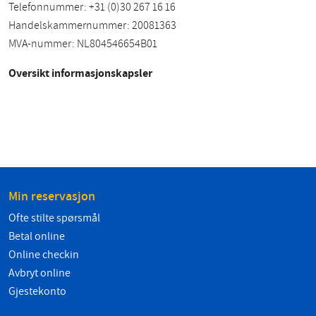
Telefonnummer: +31 (0)30 267 16 16
Handelskammernummer: 20081363
MVA-nummer: NL804546654B01
Oversikt informasjonskapsler
Min reservasjon
Ofte stilte spørsmål
Betal online
Online checkin
Avbryt online
Gjestekonto