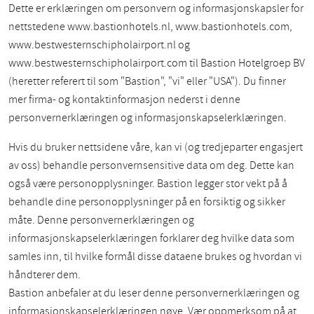
Dette er erklæringen om personvern og informasjonskapsler for
nettstedene www.bastionhotels.nl, www.bastionhotels.com,
www.bestwesternschipholairport.nl og
www.bestwesternschipholairport.com til Bastion Hotelgroep BV
(heretter referert til som "Bastion", "vi" eller "USA"). Du finner
mer firma- og kontaktinformasjon nederst i denne
personvernerklæringen og informasjonskapselerklæringen.
Hvis du bruker nettsidene våre, kan vi (og tredjeparter engasjert
av oss) behandle personvernsensitive data om deg. Dette kan
også være personopplysninger. Bastion legger stor vekt på å
behandle dine personopplysninger på en forsiktig og sikker
måte. Denne personvernerklæringen og
informasjonskapselerklæringen forklarer deg hvilke data som
samles inn, til hvilke formål disse dataene brukes og hvordan vi
håndterer dem.
Bastion anbefaler at du leser denne personvernerklæringen og
informasjonskapselerklæringen nøye. Vær oppmerksom på at