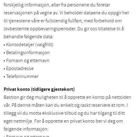
forskjellig informasjon, eller fra personene du foretar
reservasjonen på vegne av. Vi beholder dataene du oppgir her
til tjenestene våre er fullstendig fullført, med forbehold om
lovbestemte oppbevaringsperioder. Du gir oss tillatelse til å
behandle følgende data:
• Kontodetaljer (valgfritt)
• Betalingsinformasjon
• Fornavn og etternavn
• Epostadresse
• Telefonnummer
Privat konto (tidligere gjestekort)
Bastion gir deg muligheten til å opprette en konto på nettsiden
vår. På denne måten kan du enkelt og raskt reservere et rom. I
tillegg vil du motta eksklusive tilbud og du har tilgang til ditt
eget nettmiljø. For å opprette en privat konto ber vi deg om
følgende informasjon: