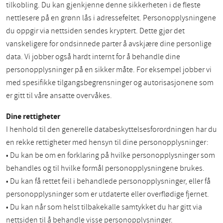
tilkobling. Du kan gjenkjenne denne sikkerheten i de fleste
nettlesere på en grønn lås i adressefeltet. Personopplysningene
du oppgir via nettsiden sendes kryptert. Dette gjør det
vanskeligere for ondsinnede parter å avskjære dine personlige
data. Vi jobber også hardt internt for å behandle dine
personopplysninger på en sikker måte. For eksempel jobber vi
med spesifikke tilgangsbegrensninger og autorisasjonene som
er gitt til våre ansatte overvåkes.
Dine rettigheter
I henhold til den generelle databeskyttelsesforordningen har du
en rekke rettigheter med hensyn til dine personopplysninger:
• Du kan be om en forklaring på hvilke personopplysninger som
behandles og til hvilke formål personopplysningene brukes.
• Du kan få rettet feil i behandlede personopplysninger, eller få
personopplysninger som er utdaterte eller overflødige fjernet.
• Du kan når som helst tilbakekalle samtykket du har gitt via
nettsiden til å behandle visse personopplysninger.