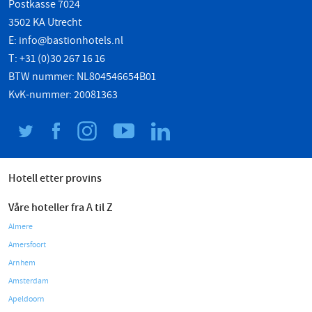
Postkasse 7024
3502 KA Utrecht
E:
info@bastionhotels.nl
T: +31 (0)30 267 16 16
BTW nummer: NL804546654B01
KvK-nummer: 20081363
Hotell etter provins
Våre hoteller fra A til Z
Almere
Amersfoort
Arnhem
Amsterdam
Apeldoorn