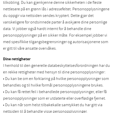
tilkobling. Du kan gjenkjenne denne sikkerheten i de fleste
nettlesere på en grønn lås i adressefeltet. Personopplysningene
du oppgir via nettsiden sendes kryptert. Dette gjør det
vanskeligere for ondsinnede parter å avskjære dine personlige
data. Vi jobber også hardt internt for å behandle dine
personopplysninger på en sikker måte. For eksempel jobber vi
med spesifikke tilgangsbegrensninger og autorisasjonene som
er gitt til våre ansatte overvåkes.
Dine rettigheter
I henhold til den generelle databeskyttelsesforordningen har du
en rekke rettigheter med hensyn til dine personopplysninger:
• Du kan be om en forklaring på hvilke personopplysninger som
behandles og til hvilke formål personopplysningene brukes.
• Du kan få rettet feil i behandlede personopplysninger, eller få
personopplysninger som er utdaterte eller overflødige fjernet.
• Du kan når som helst tilbakekalle samtykket du har gitt via
nettsiden til å behandle visse personopplysninger.