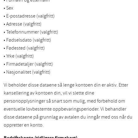
• Fornavn og etternavn
• Sex
• E-postadresse (valgfritt)
• Adresse (valgfritt)
• Telefonnummer (valgfritt)
• Fødselsdato (valgfritt)
• Fødested (valgfritt)
• Yrke (valgfritt)
• Firmadetaljer (valgfritt)
• Nasjonalitet (valgfritt)
Vi beholder disse dataene så lenge kontoen din er aktiv. Etter
kansellering av kontoen din, vil vi slette dine
personopplysninger så snart som mulig, med forbehold om
eventuelle lovbestemte oppbevaringsperioder. Vi behandler
disse dataene på grunnlag av avtalen du inngår med oss når du
oppretter en konto.
Bedriftskonto (tidligere firmakort)