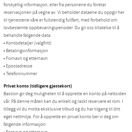
forskjellig informasjon, eller fra personene du foretar
reservasjonen på vegne av. Vi beholder dataene du oppgir her
til tjenestene våre er fullstendig fullført, med forbehold om
lovbestemte oppbevaringsperioder. Du gir oss tillatelse til å
behandle følgende data:
• Kontodetaljer (valgfritt)
• Betalingsinformasjon
• Fornavn og etternavn
• Epostadresse
• Telefonnummer
Privat konto (tidligere gjestekort)
Bastion gir deg muligheten til å opprette en konto på nettsiden
vår. På denne måten kan du enkelt og raskt reservere et rom. I
tillegg vil du motta eksklusive tilbud og du har tilgang til ditt
eget nettmiljø. For å opprette en privat konto ber vi deg om
følgende informasjon: