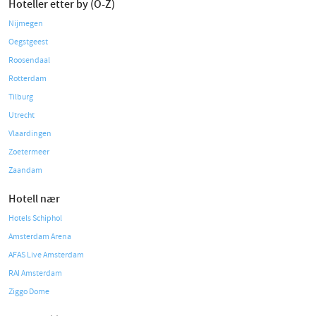
Hoteller etter by (O-Z)
Nijmegen
Oegstgeest
Roosendaal
Rotterdam
Tilburg
Utrecht
Vlaardingen
Zoetermeer
Zaandam
Hotell nær
Hotels Schiphol
Amsterdam Arena
AFAS Live Amsterdam
RAI Amsterdam
Ziggo Dome