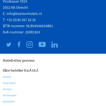
Postkasse 7024
3502 KA Utrecht
E:
info@bastionhotels.nl
T: +31 (0)30 267 16 16
BTW nummer: NL804546654B01
KvK-nummer: 20081363
Hotell etter provins
Våre hoteller fra A til Z
Almere
Amersfoort
Arnhem
Amsterdam
Apeldoorn