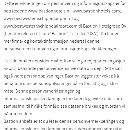
Dette er erklæringen om personvern og informasjonskapsler for
nettstedene www.bastionhotels.nl, www.bastionhotels.com,
www.bestwesternschipholairport.nl og
www.bestwesternschipholairport.com til Bastion Hotelgroep BV
(heretter referert til som "Bastion", "vi" eller "USA"). Du finner
mer firma- og kontaktinformasjon nederst i denne
personvernerklæringen og informasjonskapselerklæringen.
Hvis du bruker nettsidene våre, kan vi (og tredjeparter engasjert
av oss) behandle personvernsensitive data om deg. Dette kan
også være personopplysninger. Bastion legger stor vekt på å
behandle dine personopplysninger på en forsiktig og sikker
måte. Denne personvernerklæringen og
informasjonskapselerklæringen forklarer deg hvilke data som
samles inn, til hvilke formål disse dataene brukes og hvordan vi
håndterer dem.
Bastion anbefaler at du leser denne personvernerklæringen og
informasjonskapselerklæringen nøye. Vær oppmerksom på at