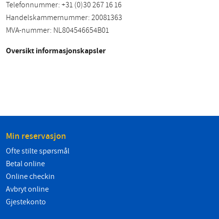
Telefonnummer: +31 (0)30 267 16 16
Handelskammernummer: 20081363
MVA-nummer: NL804546654B01
Oversikt informasjonskapsler
Min reservasjon
Ofte stilte spørsmål
Betal online
Online checkin
Avbryt online
Gjestekonto