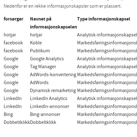
Nedenfor er en rekke informasjonskapsler som er plassert.
forsørger
Navnet på
Type informasjonskapsel
informasjonskapselen
hotjar
hotjar
Analytisk informasjonskapse
facebook
Koble
Markedsføringsinformasjons
facebook
Publikum
Markedsføringsinformasjons
Google
Google Analytics
Analytisk informasjonskapse
Google
Tag Manager
Analytisk informasjonskapse
Google
AdWords-konvertering
Markedsføringsinformasjons
Google
AdWords
Markedsføringsinformasjons
Google
Dynamisk remarketing
Markedsføringsinformasjons
LinkedIn
LinkedIn Analytics
Analytisk informasjonskapse
LinkedIn
LinkedIn-annonser
Markedsføringsinformasjons
Bing
Bing-annonser
Markedsføringsinformasjons
Dobbeltklikk
Dobbeltklikk
Markedsføringsinformasjons