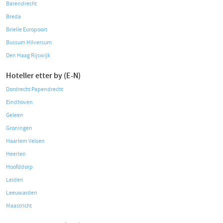
Barendrecht
Breda
Brielle Europoort
Bussum Hilversum
Den Haag Rijswijk
Hoteller etter by (E-N)
Dordrecht Papendrecht
Eindhoven
Geleen
Groningen
Haarlem Velsen
Heerlen
Hoofddorp
Leiden
Leeuwarden
Maastricht