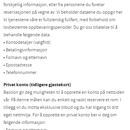
forskjellig informasjon, eller fra personene du foretar
reservasjonen på vegne av. Vi beholder dataene du oppgir her
til tjenestene våre er fullstendig fullført, med forbehold om
lovbestemte oppbevaringsperioder. Du gir oss tillatelse til å
behandle følgende data:
• Kontodetaljer (valgfritt)
• Betalingsinformasjon
• Fornavn og etternavn
• Epostadresse
• Telefonnummer
Privat konto (tidligere gjestekort)
Bastion gir deg muligheten til å opprette en konto på nettsiden
vår. På denne måten kan du enkelt og raskt reservere et rom. I
tillegg vil du motta eksklusive tilbud og du har tilgang til ditt
eget nettmiljø. For å opprette en privat konto ber vi deg om
følgende informasjon: