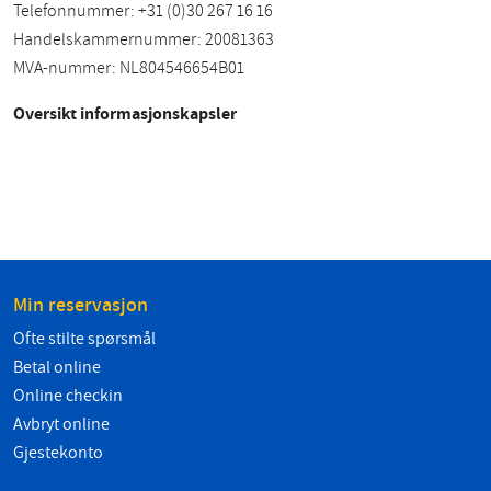
Telefonnummer: +31 (0)30 267 16 16
Handelskammernummer: 20081363
MVA-nummer: NL804546654B01
Oversikt informasjonskapsler
Min reservasjon
Ofte stilte spørsmål
Betal online
Online checkin
Avbryt online
Gjestekonto