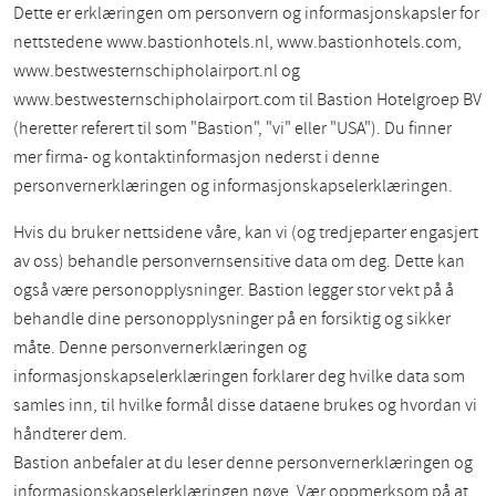
Dette er erklæringen om personvern og informasjonskapsler for
nettstedene www.bastionhotels.nl, www.bastionhotels.com,
www.bestwesternschipholairport.nl og
www.bestwesternschipholairport.com til Bastion Hotelgroep BV
(heretter referert til som "Bastion", "vi" eller "USA"). Du finner
mer firma- og kontaktinformasjon nederst i denne
personvernerklæringen og informasjonskapselerklæringen.
Hvis du bruker nettsidene våre, kan vi (og tredjeparter engasjert
av oss) behandle personvernsensitive data om deg. Dette kan
også være personopplysninger. Bastion legger stor vekt på å
behandle dine personopplysninger på en forsiktig og sikker
måte. Denne personvernerklæringen og
informasjonskapselerklæringen forklarer deg hvilke data som
samles inn, til hvilke formål disse dataene brukes og hvordan vi
håndterer dem.
Bastion anbefaler at du leser denne personvernerklæringen og
informasjonskapselerklæringen nøye. Vær oppmerksom på at