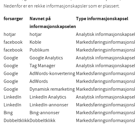
Nedenfor er en rekke informasjonskapsler som er plassert.
forsørger
Navnet på
Type informasjonskapsel
informasjonskapselen
hotjar
hotjar
Analytisk informasjonskapse
facebook
Koble
Markedsføringsinformasjons
facebook
Publikum
Markedsføringsinformasjons
Google
Google Analytics
Analytisk informasjonskapse
Google
Tag Manager
Analytisk informasjonskapse
Google
AdWords-konvertering
Markedsføringsinformasjons
Google
AdWords
Markedsføringsinformasjons
Google
Dynamisk remarketing
Markedsføringsinformasjons
LinkedIn
LinkedIn Analytics
Analytisk informasjonskapse
LinkedIn
LinkedIn-annonser
Markedsføringsinformasjons
Bing
Bing-annonser
Markedsføringsinformasjons
Dobbeltklikk
Dobbeltklikk
Markedsføringsinformasjons