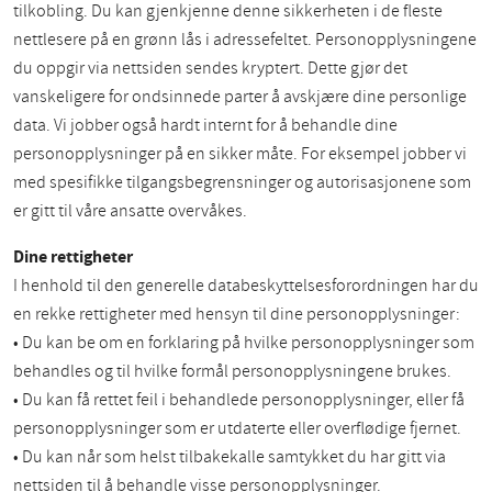
tilkobling. Du kan gjenkjenne denne sikkerheten i de fleste
nettlesere på en grønn lås i adressefeltet. Personopplysningene
du oppgir via nettsiden sendes kryptert. Dette gjør det
vanskeligere for ondsinnede parter å avskjære dine personlige
data. Vi jobber også hardt internt for å behandle dine
personopplysninger på en sikker måte. For eksempel jobber vi
med spesifikke tilgangsbegrensninger og autorisasjonene som
er gitt til våre ansatte overvåkes.
Dine rettigheter
I henhold til den generelle databeskyttelsesforordningen har du
en rekke rettigheter med hensyn til dine personopplysninger:
• Du kan be om en forklaring på hvilke personopplysninger som
behandles og til hvilke formål personopplysningene brukes.
• Du kan få rettet feil i behandlede personopplysninger, eller få
personopplysninger som er utdaterte eller overflødige fjernet.
• Du kan når som helst tilbakekalle samtykket du har gitt via
nettsiden til å behandle visse personopplysninger.