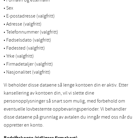
• Fornavn og etternavn
• Sex
• E-postadresse (valgfritt)
• Adresse (valgfritt)
• Telefonnummer (valgfritt)
• Fødselsdato (valgfritt)
• Fødested (valgfritt)
• Yrke (valgfritt)
• Firmadetaljer (valgfritt)
• Nasjonalitet (valgfritt)
Vi beholder disse dataene så lenge kontoen din er aktiv. Etter
kansellering av kontoen din, vil vi slette dine
personopplysninger så snart som mulig, med forbehold om
eventuelle lovbestemte oppbevaringsperioder. Vi behandler
disse dataene på grunnlag av avtalen du inngår med oss når du
oppretter en konto.
Bedriftskonto (tidligere firmakort)