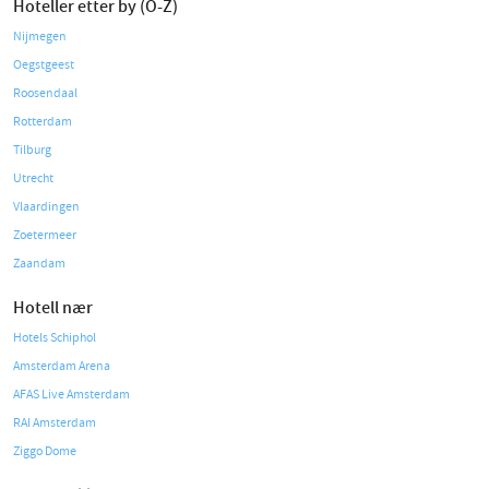
Hoteller etter by (O-Z)
Nijmegen
Oegstgeest
Roosendaal
Rotterdam
Tilburg
Utrecht
Vlaardingen
Zoetermeer
Zaandam
Hotell nær
Hotels Schiphol
Amsterdam Arena
AFAS Live Amsterdam
RAI Amsterdam
Ziggo Dome