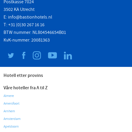
Postkasse 7024
3502 KA Utrecht
E:
info@bastionhotels.nl
T: +31 (0)30 267 16 16
BTW nummer: NL804546654B01
KvK-nummer: 20081363
Hotell etter provins
Våre hoteller fra A til Z
Almere
Amersfoort
Arnhem
Amsterdam
Apeldoorn