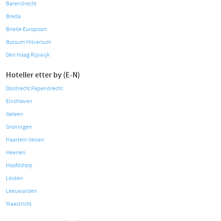
Barendrecht
Breda
Brielle Europoort
Bussum Hilversum
Den Haag Rijswijk
Hoteller etter by (E-N)
Dordrecht Papendrecht
Eindhoven
Geleen
Groningen
Haarlem Velsen
Heerlen
Hoofddorp
Leiden
Leeuwarden
Maastricht