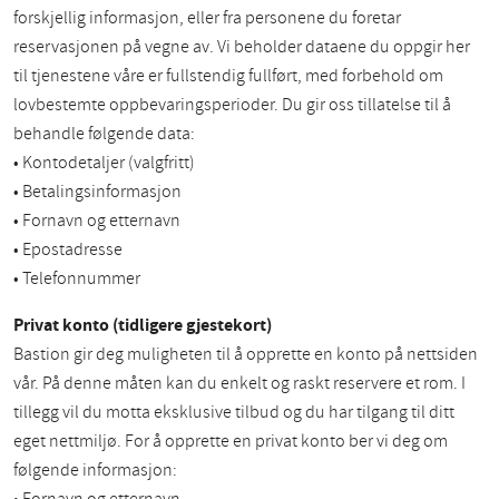
forskjellig informasjon, eller fra personene du foretar
reservasjonen på vegne av. Vi beholder dataene du oppgir her
til tjenestene våre er fullstendig fullført, med forbehold om
lovbestemte oppbevaringsperioder. Du gir oss tillatelse til å
behandle følgende data:
• Kontodetaljer (valgfritt)
• Betalingsinformasjon
• Fornavn og etternavn
• Epostadresse
• Telefonnummer
Privat konto (tidligere gjestekort)
Bastion gir deg muligheten til å opprette en konto på nettsiden
vår. På denne måten kan du enkelt og raskt reservere et rom. I
tillegg vil du motta eksklusive tilbud og du har tilgang til ditt
eget nettmiljø. For å opprette en privat konto ber vi deg om
følgende informasjon: