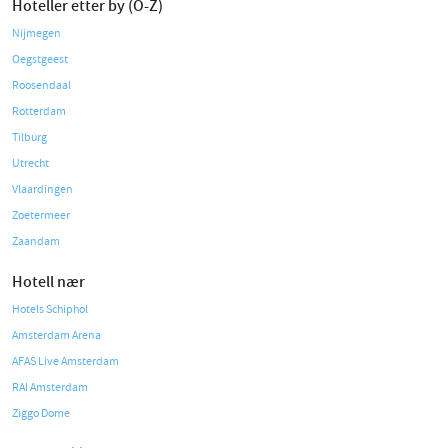
Hoteller etter by (O-Z)
Nijmegen
Oegstgeest
Roosendaal
Rotterdam
Tilburg
Utrecht
Vlaardingen
Zoetermeer
Zaandam
Hotell nær
Hotels Schiphol
Amsterdam Arena
AFAS Live Amsterdam
RAI Amsterdam
Ziggo Dome