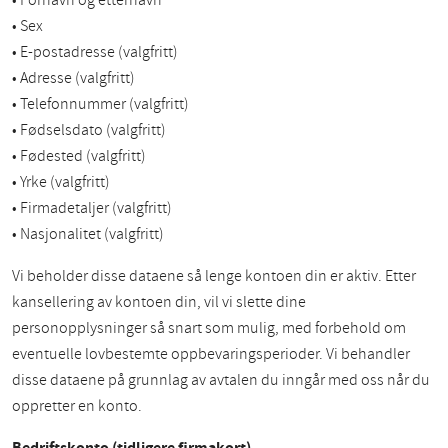
• Fornavn og etternavn
• Sex
• E-postadresse (valgfritt)
• Adresse (valgfritt)
• Telefonnummer (valgfritt)
• Fødselsdato (valgfritt)
• Fødested (valgfritt)
• Yrke (valgfritt)
• Firmadetaljer (valgfritt)
• Nasjonalitet (valgfritt)
Vi beholder disse dataene så lenge kontoen din er aktiv. Etter
kansellering av kontoen din, vil vi slette dine
personopplysninger så snart som mulig, med forbehold om
eventuelle lovbestemte oppbevaringsperioder. Vi behandler
disse dataene på grunnlag av avtalen du inngår med oss når du
oppretter en konto.
Bedriftskonto (tidligere firmakort)