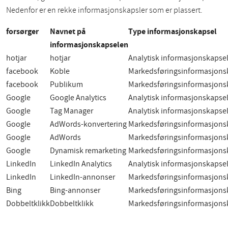
Nedenfor er en rekke informasjonskapsler som er plassert.
forsørger
Navnet på
Type informasjonskapsel
informasjonskapselen
hotjar
hotjar
Analytisk informasjonskapse
facebook
Koble
Markedsføringsinformasjons
facebook
Publikum
Markedsføringsinformasjons
Google
Google Analytics
Analytisk informasjonskapse
Google
Tag Manager
Analytisk informasjonskapse
Google
AdWords-konvertering
Markedsføringsinformasjons
Google
AdWords
Markedsføringsinformasjons
Google
Dynamisk remarketing
Markedsføringsinformasjons
LinkedIn
LinkedIn Analytics
Analytisk informasjonskapse
LinkedIn
LinkedIn-annonser
Markedsføringsinformasjons
Bing
Bing-annonser
Markedsføringsinformasjons
Dobbeltklikk
Dobbeltklikk
Markedsføringsinformasjons