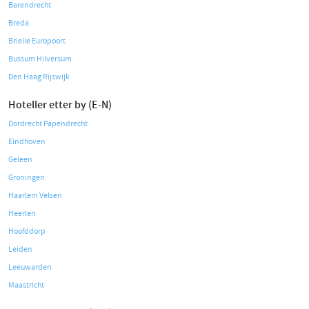
Barendrecht
Breda
Brielle Europoort
Bussum Hilversum
Den Haag Rijswijk
Hoteller etter by (E-N)
Dordrecht Papendrecht
Eindhoven
Geleen
Groningen
Haarlem Velsen
Heerlen
Hoofddorp
Leiden
Leeuwarden
Maastricht