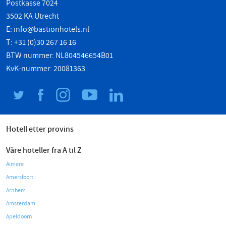
Postkasse 7024
3502 KA Utrecht
E:
info@bastionhotels.nl
T: +31 (0)30 267 16 16
BTW nummer: NL804546654B01
KvK-nummer: 20081363
Hotell etter provins
Våre hoteller fra A til Z
Almere
Amersfoort
Arnhem
Amsterdam
Apeldoorn