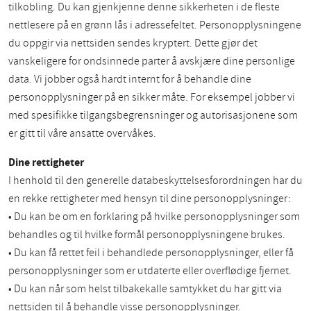
tilkobling. Du kan gjenkjenne denne sikkerheten i de fleste
nettlesere på en grønn lås i adressefeltet. Personopplysningene
du oppgir via nettsiden sendes kryptert. Dette gjør det
vanskeligere for ondsinnede parter å avskjære dine personlige
data. Vi jobber også hardt internt for å behandle dine
personopplysninger på en sikker måte. For eksempel jobber vi
med spesifikke tilgangsbegrensninger og autorisasjonene som
er gitt til våre ansatte overvåkes.
Dine rettigheter
I henhold til den generelle databeskyttelsesforordningen har du
en rekke rettigheter med hensyn til dine personopplysninger:
• Du kan be om en forklaring på hvilke personopplysninger som
behandles og til hvilke formål personopplysningene brukes.
• Du kan få rettet feil i behandlede personopplysninger, eller få
personopplysninger som er utdaterte eller overflødige fjernet.
• Du kan når som helst tilbakekalle samtykket du har gitt via
nettsiden til å behandle visse personopplysninger.