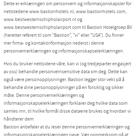
Dette er erklæringen om personvern og informasjonskapsler for
nettstedene www.bastionhotels.nl, www.bastionhotels.com,
www.bestwesternschipholairport.nl og
www.bestwesternschipholairport.com til Bastion Hotelgroep BV
(heretter referert til som "Bastion", "vi" eller "USA"). Du finner
mer firma- og kontaktinformasjon nederst i denne
personvernerklæringen og informasjonskapselerklæringen.
Hvis du bruker nettsidene våre, kan vi (og tredjeparter engasjert
av oss) behandle personvernsensitive data om deg. Dette kan
også være personopplysninger. Bastion legger stor vekt på å
behandle dine personopplysninger på en forsiktig og sikker
måte. Denne personvernerklæringen og
informasjonskapselerklæringen forklarer deg hvilke data som
samles inn, til hvilke formål disse dataene brukes og hvordan vi
håndterer dem.
Bastion anbefaler at du leser denne personvernerklæringen og
informasjonskapselerklæringen nøye. Vær oppmerksom på at