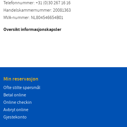
Telefonnummer: +31 (0)30 267 16 16
Handelskammernummer: 20081363
MVA-nummer: NL804546654B01
Oversikt informasjonskapsler
Min reservasjon
Ofte stilte spørsmål
Betal online
Online checkin
Avbryt online
Gjestekonto