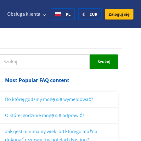
Obsługa klienta
PL
€
EUR
Zaloguj się
 amerykański
Deutsch
£
Funt brytyjski
ZUKAJ
 amerykański
Deutsch
£
Funt brytyjski
Most Popular FAQ content
h Krone
Español
Rs.
Rubel indyjski
Do której godziny mogę się wymeldować?
na Norweska
Hvratski
zł
Polski Złoty
O której godzinie mogę się odprawić?
na Szwedzka
Finnish
CHF
Frank Szwajcarski
Jaki jest minimalny wiek, od którego można
Czech
dokonać rezerwacji w hotelach Bastion?