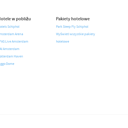
otele w pobliżu
Pakiety hotelowe
otels Schiphol
Park Sleep Fly Schiphol
msterdam Arena
Wyświetl wszystkie pakiety
FAS Live Amsterdam
hotelowe
AI Amsterdam
otterdam Haven
iggo Dome