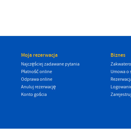
Moja rezerwacja
Biznes
Najczęściej zadawane pytania
Zakwatero
Płatność online
Umowa o s
Odprawa online
Rezerwacj
Anuluj rezerwację
Logowanie
Konto gościa
Zarejestr