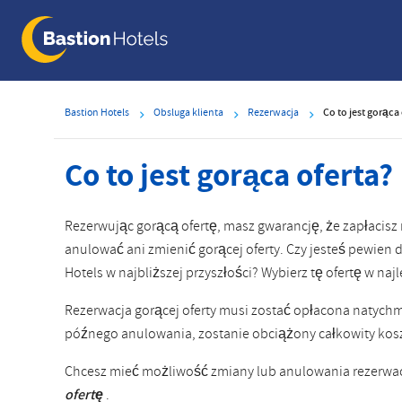
Skip
to
main
content
Bastion Hotels
Obsluga klienta
Rezerwacja
Co to jest gorąca
Co to jest gorąca oferta?
Rezerwując gorącą ofertę, masz gwarancję, że zapłacisz
anulować ani zmienić gorącej oferty. Czy jesteś pewien 
Hotels w najbliższej przyszłości? Wybierz tę ofertę w najl
Rezerwacja gorącej oferty musi zostać opłacona natychm
późnego anulowania, zostanie obciążony całkowity kos
Chcesz mieć możliwość zmiany lub anulowania rezerwac
ofertę
.