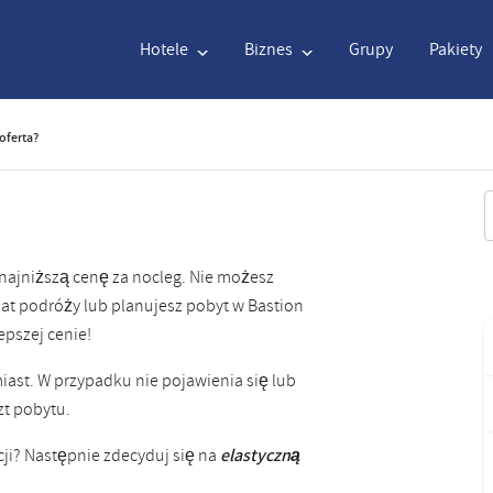
Hotele
Biznes
Grupy
Pakiety
 oferta?
English
€
Euro
Nederlands
$
Dolar
S
English
€
Euro
Nederlands
$
Dolar
 najniższą cenę za nocleg. Nie możesz
dat podróży lub planujesz pobyt w Bastion
Français
CAD
Dolar kanadyjski
Italiano
DKK
Danis
epszej cenie!
Polski
NZD
Dolar Nowozelandzki
Português
NOK
Koro
iast. W przypadku nie pojawienia się lub
zt pobytu.
Svenska
Kč
Korona Czeska
Danish
SEK
Koro
ji? Następnie zdecyduj się na
elastyczną
Greek
Norsk