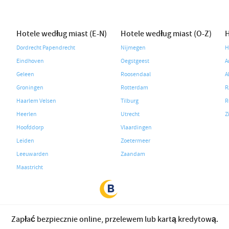
Hotele według miast (E-N)
Hotele według miast (O-Z)
H
Dordrecht Papendrecht
Nijmegen
H
Eindhoven
Oegstgeest
A
Geleen
Roosendaal
A
Groningen
Rotterdam
R
Haarlem Velsen
Tilburg
R
Heerlen
Utrecht
Z
Hoofddorp
Vlaardingen
Leiden
Zoetermeer
Leeuwarden
Zaandam
Maastricht
Zapłać bezpiecznie online, przelewem lub kartą kredytową.