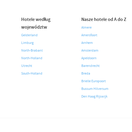
Hotele według
Nasze hotele od A do Z
województw
Almere
Gelderland
Amersfoort
Limburg
Arnhem
North-Brabant
Amsterdam
North-Holland
Apeldoorn
Utrecht
Barendrecht
South-Holland
Breda
Brielle Europoort
Bussum Hilversum
Den Haag Rijswijk