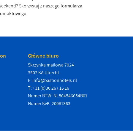
eekend? Skorzystaj z naszego
formularza
kontaktowego
.
ion
Główne biuro
Skrzynka mailowa 7024
3502 KA Utrecht
E:
info@bastionhotels.nl
T: +31 (0)30 267 16 16
Numer BTW: NL804546654B01
Numer KvK: 20081363