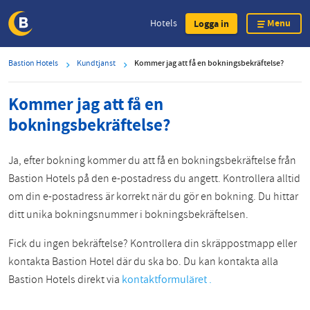
Menu
Hotels
Logga in
Skip
Bastion Hotels
Kundtjanst
Kommer jag att få en bokningsbekräftelse?
to
main
Kommer jag att få en
content
bokningsbekräftelse?
Ja, efter bokning kommer du att få en bokningsbekräftelse från
Bastion Hotels på den e-postadress du angett. Kontrollera alltid
om din e-postadress är korrekt när du gör en bokning. Du hittar
ditt unika bokningsnummer i bokningsbekräftelsen.
Fick du ingen bekräftelse? Kontrollera din skräppostmapp eller
kontakta Bastion Hotel där du ska bo. Du kan kontakta alla
Bastion Hotels direkt via
kontaktformuläret .