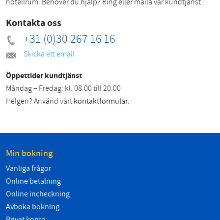
hotellrum. Behöver du hjälp? Ring eller maila vår kundtjänst.
Kontakta oss
+31 (0)30 267 16 16
Skicka ett email
Öppettider kundtjänst
Måndag – Fredag: kl. 08.00 till 20.00
Helgen? Använd vårt
kontaktformulär
.
Min bokning
Vanliga frågor
Online betalning
Online incheckning
Avboka bokning
Privat konto