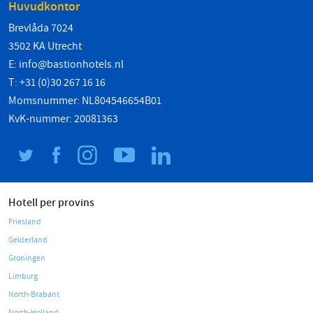
Huvudkontor
Brevlåda 7024
3502 KA Utrecht
E:
info@bastionhotels.nl
T: +31 (0)30 267 16 16
Momsnummer: NL804546654B01
KvK-nummer: 20081363
Hotell per provins
Friesland
Gelderland
Groningen
Limburg
North-Brabant
North-Holland