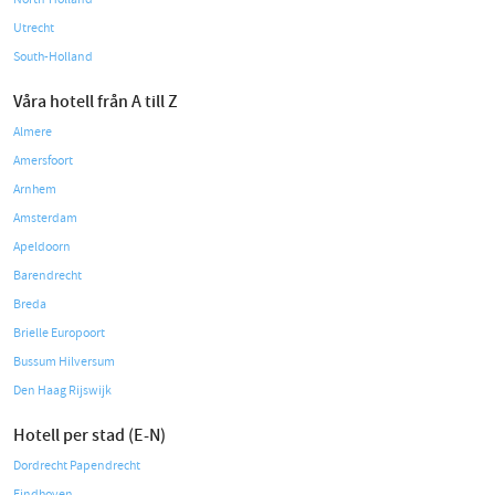
Utrecht
South-Holland
Våra hotell från A till Z
Almere
Amersfoort
Arnhem
Amsterdam
Apeldoorn
Barendrecht
Breda
Brielle Europoort
Bussum Hilversum
Den Haag Rijswijk
Hotell per stad (E-N)
Dordrecht Papendrecht
Eindhoven