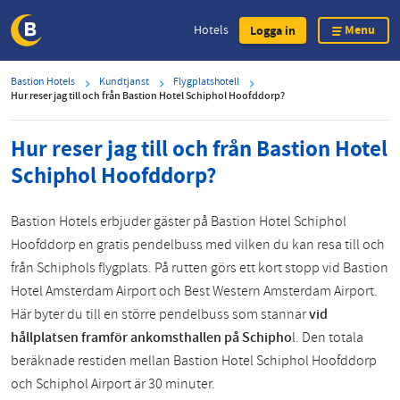
Menu
Hotels
Logga in
Skip
Bastion Hotels
Kundtjanst
Flygplatshotell
to
Hur reser jag till och från Bastion Hotel Schiphol Hoofddorp?
main
content
Hur reser jag till och från Bastion Hotel
Schiphol Hoofddorp?
Bastion Hotels erbjuder gäster på Bastion Hotel Schiphol
Hoofddorp en gratis pendelbuss med vilken du kan resa till och
från Schiphols flygplats. På rutten görs ett kort stopp vid Bastion
Hotel Amsterdam Airport och Best Western Amsterdam Airport.
Här byter du till en större pendelbuss som stannar
vid
hållplatsen framför ankomsthallen på Schipho
l. Den totala
beräknade restiden mellan Bastion Hotel Schiphol Hoofddorp
och Schiphol Airport är 30 minuter.