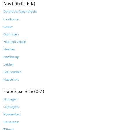
Nos hôtels (E-N)
Dordrecht Papendrecht
Eindhoven
Geleen
Groningen
Haarlem Velsen
Heerlen
Hoofddorp
Leiden
Leeuwarden
Maastricht
Hôtels par ville (O-Z)
Nijmegen
Oegstgeest
Roosendaal
Rotterdam
Tilburg