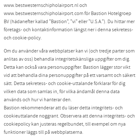
www.bestwesternschipholairport.nl och
www.bestwesternschipholairport.com för Bastion Hotelgroep
BV (hädanefter kallad "Bastion", "vi" eller "U.S.A."). Du hittar mer
företags- och kontaktinformation längst ner i denna sekretess-
och cookie-policy.
Om du använder våra webbplatser kan vi (och tredje parter som
anlitas av oss) behandla integritetskänsliga uppgifter om dig.
Detta kan också vara personuppgifter. Bastion lägger stor vikt
vid att behandla dina personuppgifter på ett varsamt och säkert
sätt. Detta sekretess- och cookie-uttalande förklarar för dig
vilken data som samlas in, för vilka ändamål denna data
används och hur vi hanterar den.
Bastion rekommenderar att du läser detta integritets- och
cookieuttalande noggrant. Observera att denna integritets- och
cookiepolicy kan justeras regelbundet, till exempel om nya
funktioner läggs till på webbplatserna.