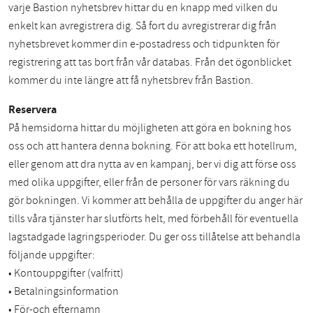
varje Bastion nyhetsbrev hittar du en knapp med vilken du
enkelt kan avregistrera dig. Så fort du avregistrerar dig från
nyhetsbrevet kommer din e-postadress och tidpunkten för
registrering att tas bort från vår databas. Från det ögonblicket
kommer du inte längre att få nyhetsbrev från Bastion.
Reservera
På hemsidorna hittar du möjligheten att göra en bokning hos
oss och att hantera denna bokning. För att boka ett hotellrum,
eller genom att dra nytta av en kampanj, ber vi dig att förse oss
med olika uppgifter, eller från de personer för vars räkning du
gör bokningen. Vi kommer att behålla de uppgifter du anger här
tills våra tjänster har slutförts helt, med förbehåll för eventuella
lagstadgade lagringsperioder. Du ger oss tillåtelse att behandla
följande uppgifter:
• Kontouppgifter (valfritt)
• Betalningsinformation
• För-och efternamn