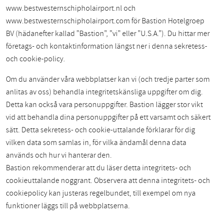
www.bestwesternschipholairport.nl och
www.bestwesternschipholairport.com för Bastion Hotelgroep
BV (hädanefter kallad "Bastion", "vi" eller "U.S.A."). Du hittar mer
företags- och kontaktinformation längst ner i denna sekretess-
och cookie-policy.
Om du använder våra webbplatser kan vi (och tredje parter som
anlitas av oss) behandla integritetskänsliga uppgifter om dig.
Detta kan också vara personuppgifter. Bastion lägger stor vikt
vid att behandla dina personuppgifter på ett varsamt och säkert
sätt. Detta sekretess- och cookie-uttalande förklarar för dig
vilken data som samlas in, för vilka ändamål denna data
används och hur vi hanterar den.
Bastion rekommenderar att du läser detta integritets- och
cookieuttalande noggrant. Observera att denna integritets- och
cookiepolicy kan justeras regelbundet, till exempel om nya
funktioner läggs till på webbplatserna.