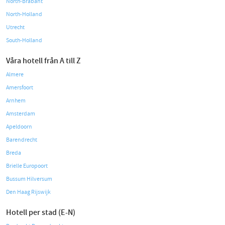
North-Brabant
North-Holland
Utrecht
South-Holland
Våra hotell från A till Z
Almere
Amersfoort
Arnhem
Amsterdam
Apeldoorn
Barendrecht
Breda
Brielle Europoort
Bussum Hilversum
Den Haag Rijswijk
Hotell per stad (E-N)