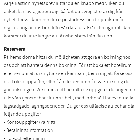
varje Bastion nyhetsbrev hittar du en knapp med vilken du
enkelt kan avregistrera dig. Så fort du avregistrerar dig från
nyhetsbrevet kommer din e-postadress och tidpunkten för
registrering att tas bort från vår databas. Från det ögonblicket
kommer du inte längre att få nyhetsbrev från Bastion.
Reservera
På hemsidorna hittar du möjligheten att göra en bokning hos
oss och att hantera denna bokning. För att boka ett hotellrum,
eller genom att dra nytta av en kampanj, ber vi dig att förse oss
med olika uppgifter, eller från de personer för vars räkning du
gör bokningen. Vi kommer att behålla de uppgifter du anger här
tills våra tjänster har slutförts helt, med förbehåll för eventuella
lagstadgade lagringsperioder. Du ger oss tillåtelse att behandla
följande uppgifter:
• Kontouppgifter (valfritt)
• Betalningsinformation
• För-och efternamn