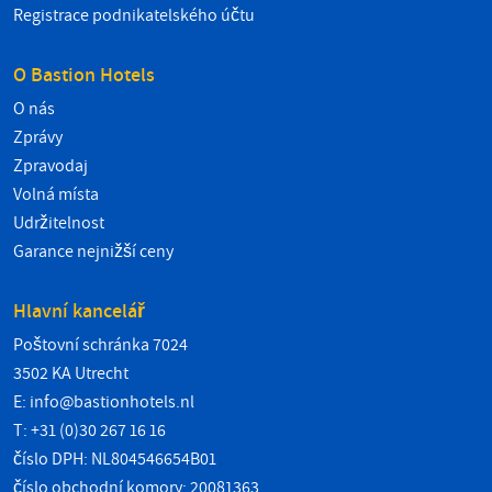
Registrace podnikatelského účtu
O Bastion Hotels
O nás
Zprávy
Zpravodaj
Volná místa
Udržitelnost
Garance nejnižší ceny
Hlavní kancelář
Poštovní schránka 7024
3502 KA Utrecht
E:
info@bastionhotels.nl
T: +31 (0)30 267 16 16
číslo DPH: NL804546654B01
číslo obchodní komory: 20081363