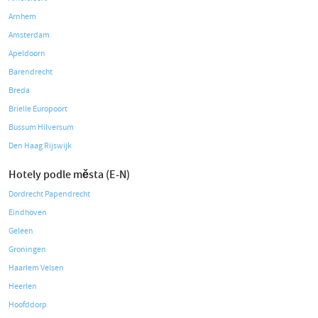
Arnhem
Amsterdam
Apeldoorn
Barendrecht
Breda
Brielle Europoort
Bussum Hilversum
Den Haag Rijswijk
Hotely podle města (E-N)
Dordrecht Papendrecht
Eindhoven
Geleen
Groningen
Haarlem Velsen
Heerlen
Hoofddorp