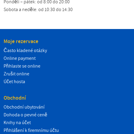
Pondělí – pátek: od 8:00 do 20:00
Sobota a neděle: od 10:30 do 14:30
Moje rezervace
Často kladené otázky
Online payment
Přihlaste se online
Zrušit online
Účet hosta
Obchodní
Obchodní ubytování
Dohoda o pevné ceně
Knihy na účet
Přihlášení k firemnímu účtu