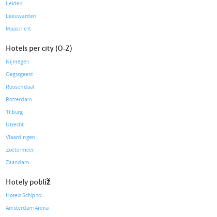
Leiden
Leeuwarden
Maastricht
Hotels per city (O-Z)
Nijmegen
Oegstgeest
Roosendaal
Rotterdam
Tilburg
Utrecht
Vlaardingen
Zoetermeer
Zaandam
Hotely poblíž
Hotels Schiphol
Amsterdam Arena