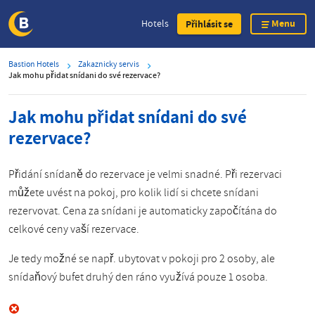
Menu
Hotels
Přihlásit se
Skip
Bastion Hotels
Zakaznicky servis
to
Jak mohu přidat snídani do své rezervace?
main
content
Jak mohu přidat snídani do své
rezervace?
Přidání snídaně do rezervace je velmi snadné. Při rezervaci
můžete uvést na pokoj, pro kolik lidí si chcete snídani
rezervovat. Cena za snídani je automaticky započítána do
celkové ceny vaší rezervace.
Je tedy možné se např. ubytovat v pokoji pro 2 osoby, ale
snídaňový bufet druhý den ráno využívá pouze 1 osoba.