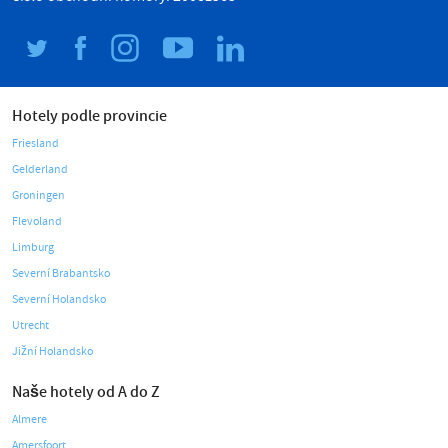
Hotely podle provincie
Friesland
Gelderland
Groningen
Flevoland
Limburg
Severní Brabantsko
Severní Holandsko
Utrecht
Jižní Holandsko
Naše hotely od A do Z
Almere
Amersfoort