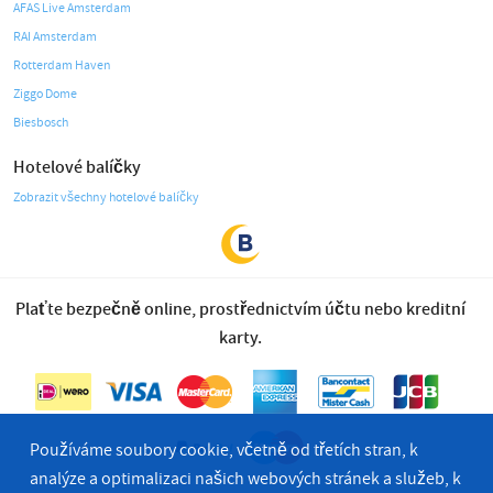
AFAS Live Amsterdam
RAI Amsterdam
Rotterdam Haven
Ziggo Dome
Biesbosch
Hotelové balíčky
Zobrazit všechny hotelové balíčky
Plaťte bezpečně online, prostřednictvím účtu nebo kreditní
karty.
Používáme soubory cookie, včetně od třetích stran, k
analýze a optimalizaci našich webových stránek a služeb, k