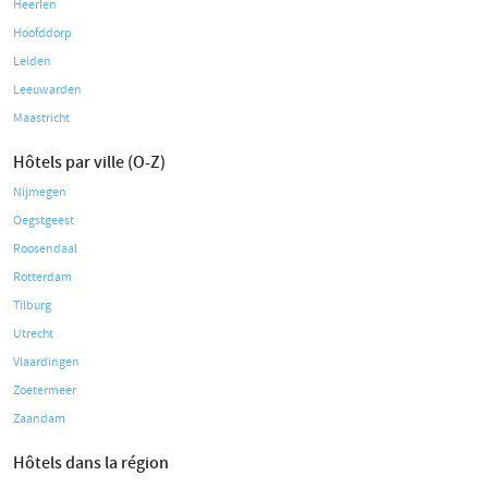
Heerlen
Hoofddorp
Leiden
Leeuwarden
Maastricht
Hôtels par ville (O-Z)
Nijmegen
Oegstgeest
Roosendaal
Rotterdam
Tilburg
Utrecht
Vlaardingen
Zoetermeer
Zaandam
Hôtels dans la région