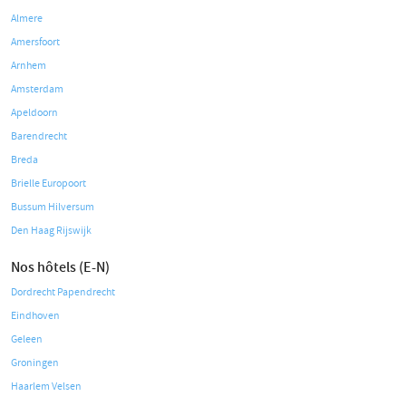
Almere
Amersfoort
Arnhem
Amsterdam
Apeldoorn
Barendrecht
Breda
Brielle Europoort
Bussum Hilversum
Den Haag Rijswijk
Nos hôtels (E-N)
Dordrecht Papendrecht
Eindhoven
Geleen
Groningen
Haarlem Velsen