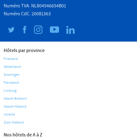
Numéro TVA: NL804546654B01
Numéro CdC: 20081363
Hôtels par province
Friesland
Gelderland
Groningen
Flevoland
Limburg
Noord-Brabant
Noord-Holland
Utrecht
Zuid-Holland
Nos hôtels de A à Z