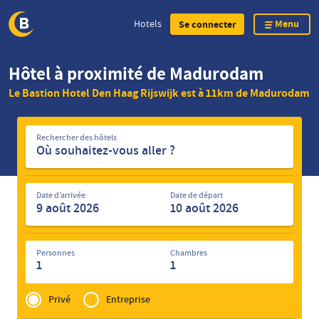
Menu
Hotels
Se connecter
Skip
Hôtel à proximité de Madurodam
to
Le Bastion Hotel Den Haag Rijswijk est à 11km de Madurodam
main
content
Rechercher
Rechercher des hôtels
des
hôtels
Date d’arrivée
Date de départ
Personnes
Chambres
1
1
Privé
of
Privé
Entreprise
Zakelijk