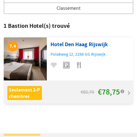
Classement
1
Bastion Hotel(s) trouvé
Hotel Den Haag Rijswijk
7.4
Polakweg 12
,
2288 GG
Rijswijk
€78,75
Seulement 2-P
€82,70
chambres