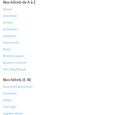
Nos hôtels de A à Z
Almere
Amersfoort
Arnhem
Amsterdam
Apeldoorn
Barendrecht
Breda
Brielle Europoort
Bussum Hilversum
Den Haag Rijswijk
Nos hôtels (E-N)
Dordrecht Papendrecht
Eindhoven
Geleen
Groningen
Haarlem Velsen