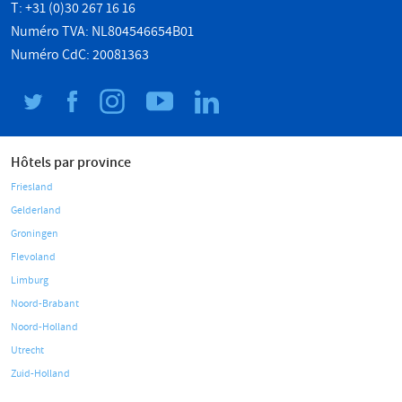
T: +31 (0)30 267 16 16
Numéro TVA: NL804546654B01
Numéro CdC: 20081363
Hôtels par province
Friesland
Gelderland
Groningen
Flevoland
Limburg
Noord-Brabant
Noord-Holland
Utrecht
Zuid-Holland