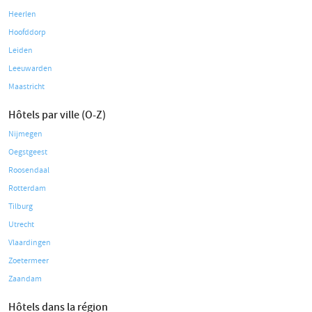
Heerlen
Hoofddorp
Leiden
Leeuwarden
Maastricht
Hôtels par ville (O-Z)
Nijmegen
Oegstgeest
Roosendaal
Rotterdam
Tilburg
Utrecht
Vlaardingen
Zoetermeer
Zaandam
Hôtels dans la région