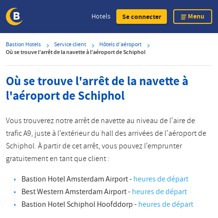
Menu
Hotels
Se connecter
Skip
Bastion Hotels
Service client
Hôtels d'aéroport
to
Où se trouve l'arrêt de la navette à l'aéroport de Schiphol
main
content
Où se trouve l'arrêt de la navette à
l'aéroport de Schiphol
Vous trouverez notre arrêt de navette au niveau de l'aire de
trafic A9, juste à l'extérieur du hall des arrivées de l'aéroport de
Schiphol. À partir de cet arrêt, vous pouvez l'emprunter
gratuitement en tant que client :
Bastion Hotel Amsterdam Airport -
heures de départ
Best Western Amsterdam Airport -
heures de départ
Bastion Hotel Schiphol Hoofddorp -
heures de départ