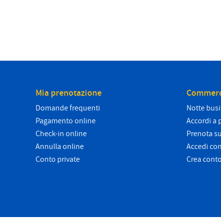
Mia prenotazione
Commerc
Domande frequenti
Notte bus
Pagamento online
Accordi a 
Check-in online
Prenota su
Annulla online
Accedi co
Conto private
Crea cont