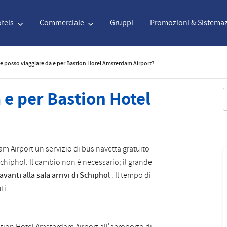
tels
Commerciale
Gruppi
Promozioni & Sistemaz
 posso viaggiare da e per Bastion Hotel Amsterdam Airport?
English
€
Euro
Nederlands
$
U
e per Bastion Hotel
R
English
€
Euro
Nederlands
$
U
Français
CAD
Canadian Dollar
Italiano
DKK
D
am Airport un servizio di bus navetta gratuito
 Schiphol. Il cambio non è necessario; il grande
Polski
NZD
New Zealand Dollar
Português
NOK
N
avanti alla sala arrivi di Schiphol
. Il tempo di
ti.
Svenska
Kč
Czech Koruna
Danish
SEK
S
Greek
Norsk