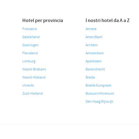
Hotel per provincia
I nostri hotel da A a Z
Friesland
Almere
Gelderland
Amersfoort
Groningen
Arnhem
Flevoland
Amsterdam
Limburg
Apeldoorn
Noord-Brabant
Barendrecht
Noord-Holland
Breda
Utrecht
Brielle Europoort
Zuid-Holland
Bussum Hilversum
Den Haag Rijswijk