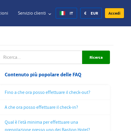
ioni
Servizio clienti
IT
€
EUR
Accedi
nited States Dollar
Deutsch
£
British Pound
ICERCA
nited States Dollar
Deutsch
£
British Pound
Contenuto più popolare delle FAQ
anish Krone
Español
Rs.
India Rupee
Fino a che ora posso effettuare il check-out?
orway Krone
Hvratski
zł
Poland Zloty
A che ora posso effettuare il check-in?
weden Krona
Finnish
CHF
Switzerland Franc
Qual è l’età minima per effettuare una
Czech
prenotazione presso uno dei Bastion Hotel?