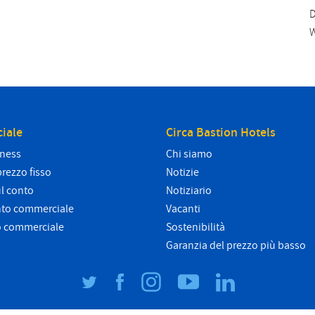
D
W
iale
Circa Bastion Hotels
iness
Chi siamo
prezzo fisso
Notizie
l conto
Notiziario
nto commerciale
Vacanti
o commerciale
Sostenibilità
Garanzia del prezzo più basso