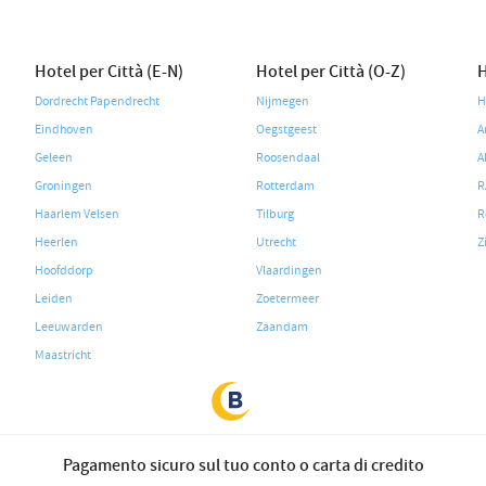
Hotel per Città (E-N)
Hotel per Città (O-Z)
H
Dordrecht Papendrecht
Nijmegen
H
Eindhoven
Oegstgeest
A
Geleen
Roosendaal
A
Groningen
Rotterdam
R
Haarlem Velsen
Tilburg
R
Heerlen
Utrecht
Z
Hoofddorp
Vlaardingen
Leiden
Zoetermeer
Leeuwarden
Zaandam
Maastricht
Pagamento sicuro sul tuo conto o carta di credito