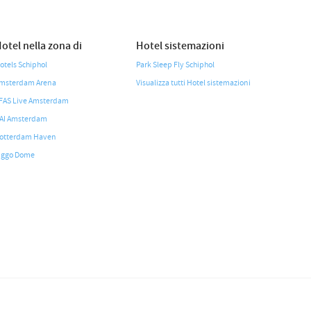
otel nella zona di
Hotel sistemazioni
otels Schiphol
Park Sleep Fly Schiphol
msterdam Arena
Visualizza tutti Hotel sistemazioni
FAS Live Amsterdam
AI Amsterdam
otterdam Haven
iggo Dome