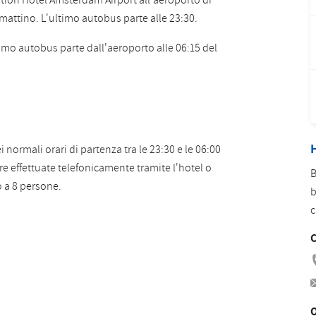
stion Hotel Amsterdam Airport all'aeroporto di
Romanian
Turkish
 mattino. L'ultimo autobus parte alle 23:30.
rimo autobus parte dall'aeroporto alle 06:15 del
H
 normali orari di partenza tra le 23:30 e le 06:00
e effettuate telefonicamente tramite l'hotel o
B
o a 8 persone.
b
c
C
O