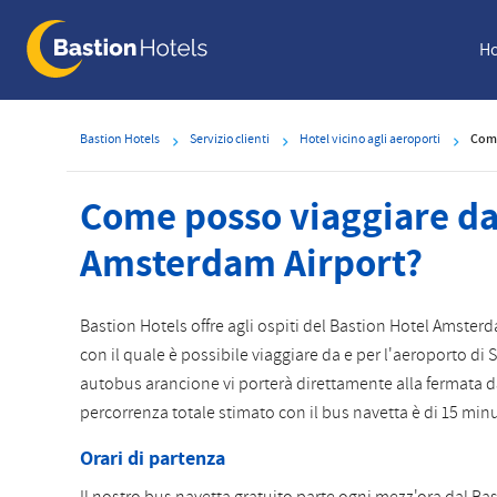
Skip
to
Ho
main
content
Bastion Hotels
Servizio clienti
Hotel vicino agli aeroporti
Come
Come posso viaggiare da 
Amsterdam Airport?
Bastion Hotels offre agli ospiti del Bastion Hotel Amsterd
con il quale è possibile viaggiare da e per l'aeroporto di
autobus arancione vi porterà direttamente alla fermata d
percorrenza totale stimato con il bus navetta è di 15 minu
Orari di partenza