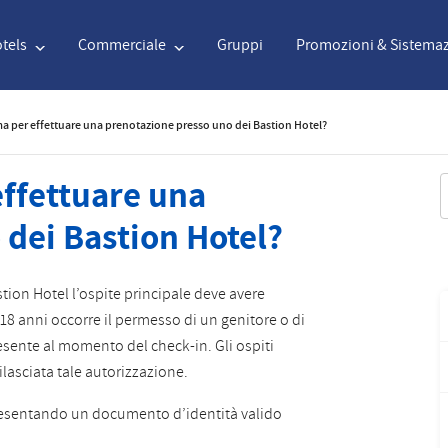
tels
Commerciale
Gruppi
Promozioni & Sistemaz
ma per effettuare una prenotazione presso uno dei Bastion Hotel?
English
€
Euro
Nederlands
$
U
effettuare una
R
 dei Bastion Hotel?
English
€
Euro
Nederlands
$
U
Français
CAD
Canadian Dollar
Italiano
DKK
D
tion Hotel l’ospite principale deve avere
 18 anni occorre il permesso di un genitore o di
Polski
NZD
New Zealand Dollar
Português
NOK
N
resente al momento del check-in. Gli ospiti
ilasciata tale autorizzazione.
Svenska
Kč
Czech Koruna
Danish
SEK
S
i presentando un documento d’identità valido
Greek
Norsk