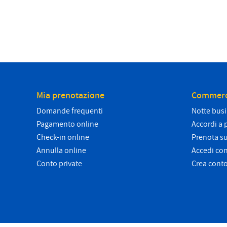
Mia prenotazione
Commerc
Domande frequenti
Notte bus
Pagamento online
Accordi a 
Check-in online
Prenota su
Annulla online
Accedi co
Conto private
Crea cont