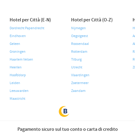
Hotel per Città (E-N)
Hotel per Città (O-Z)
H
Dordrecht Papendrecht
Nijmegen
H
Eindhoven
Oegstgeest
A
Geleen
Roosendaal
A
Groningen
Rotterdam
R
Haarlem Velsen
Tilburg
R
Heerlen
Utrecht
Z
Hoofddorp
Vlaardingen
Leiden
Zoetermeer
Leeuwarden
Zaandam
Maastricht
Pagamento sicuro sul tuo conto o carta di credito