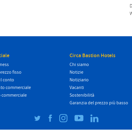
D
W
iale
Circa Bastion Hotels
iness
Chi siamo
prezzo fisso
Notizie
l conto
Notiziario
nto commerciale
Vacanti
o commerciale
Sostenibilità
Garanzia del prezzo più basso