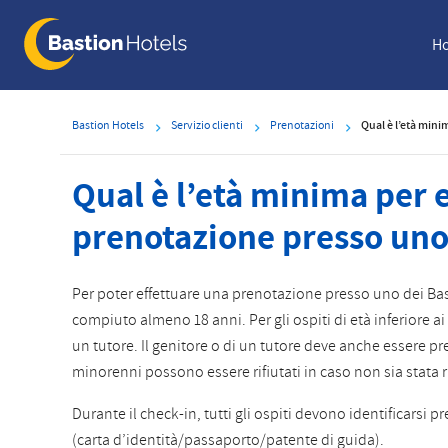
Skip
to
Ho
main
content
Bastion Hotels
Servizio clienti
Prenotazioni
Qual è l’età mini
Qual è l’età minima per 
prenotazione presso uno
Per poter effettuare una prenotazione presso uno dei Bas
compiuto almeno 18 anni. Per gli ospiti di età inferiore ai
un tutore. Il genitore o di un tutore deve anche essere p
minorenni possono essere rifiutati in caso non sia stata r
Durante il check-in, tutti gli ospiti devono identificars
(carta d’identità/passaporto/patente di guida).