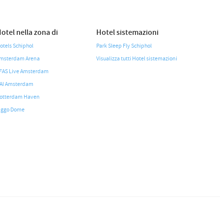
otel nella zona di
Hotel sistemazioni
otels Schiphol
Park Sleep Fly Schiphol
msterdam Arena
Visualizza tutti Hotel sistemazioni
FAS Live Amsterdam
AI Amsterdam
otterdam Haven
iggo Dome