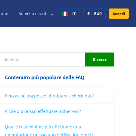
ioni
Servizio clienti
IT
€
EUR
Accedi
nited States Dollar
Deutsch
£
British Pound
ICERCA
nited States Dollar
Deutsch
£
British Pound
Contenuto più popolare delle FAQ
anish Krone
Español
Rs.
India Rupee
Fino a che ora posso effettuare il check-out?
orway Krone
Hvratski
zł
Poland Zloty
A che ora posso effettuare il check-in?
weden Krona
Finnish
CHF
Switzerland Franc
Qual è l’età minima per effettuare una
Czech
prenotazione presso uno dei Bastion Hotel?