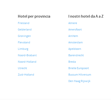
Hotel per provincia
I nostri hotel da A a Z
Friesland
Almere
Gelderland
Amersfoort
Groningen
Arnhem
Flevoland
Amsterdam
Limburg
Apeldoorn
Noord-Brabant
Barendrecht
Noord-Holland
Breda
Utrecht
Brielle Europoort
Zuid-Holland
Bussum Hilversum
Den Haag Rijswijk